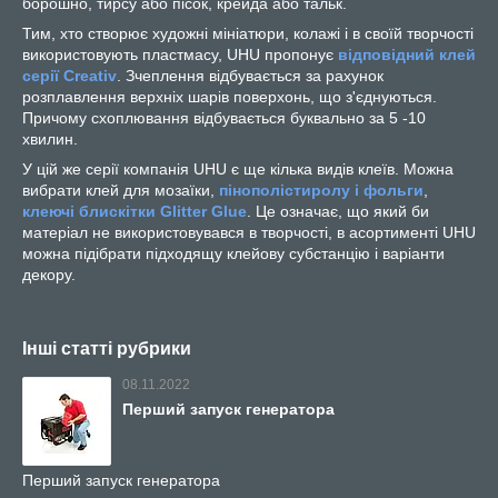
борошно, тирсу або пісок, крейда або тальк.
Тим, хто створює художні мініатюри, колажі і в своїй творчості
використовують пластмасу, UHU пропонує
відповідний клей
серії Creativ
. Зчеплення відбувається за рахунок
розплавлення верхніх шарів поверхонь, що з'єднуються.
Причому схоплювання відбувається буквально за 5 -10
хвилин.
У цій же серії компанія UHU є ще кілька видів клеїв. Можна
вибрати клей для мозаїки,
пінополістиролу і фольги
,
клеючі блискітки Glitter Glue
. Це означає, що який би
матеріал не використовувався в творчості, в асортименті UHU
можна підібрати підходящу клейову субстанцію і варіанти
декору.
Інші статті рубрики
08.11.2022
Перший запуск генератора
Перший запуск генератора