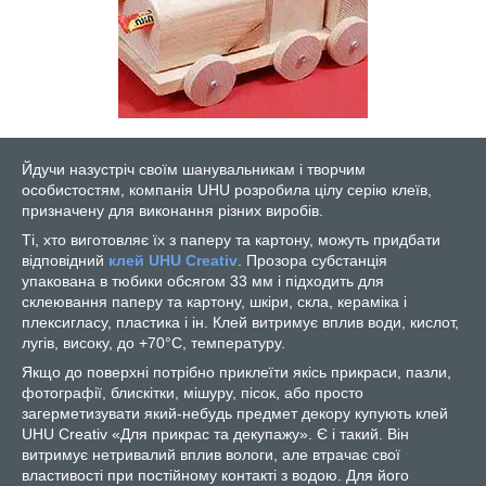
Йдучи назустріч своїм шанувальникам і творчим
особистостям, компанія UHU розробила цілу серію клеїв,
призначену для виконання різних виробів.
Ті, хто виготовляє їх з паперу та картону, можуть придбати
відповідний
клей UHU Creativ
. Прозора субстанція
упакована в тюбики обсягом 33 мм і підходить для
склеювання паперу та картону, шкіри, скла, кераміка і
плексигласу, пластика і ін. Клей витримує вплив води, кислот,
лугів, високу, до +70°С, температуру.
Якщо до поверхні потрібно приклеїти якісь прикраси, пазли,
фотографії, блискітки, мішуру, пісок, або просто
загерметизувати який-небудь предмет декору купують клей
UHU Creativ «Для прикрас та декупажу». Є і такий. Він
витримує нетривалий вплив вологи, але втрачає свої
властивості при постійному контакті з водою. Для його