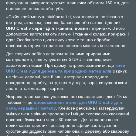
фасування використовуються пляшечки об'ємом 150 мл, для
нанесення пензлик або губка.
«Свій» клей можуть підібрати і ті, чия творчість пов'язана з
фетром, атласом, вовною, бавовною або ватою. Для них —
UHU Creativ серії «Для тканини, вовни і стрічок».
З його
допомогою виготовляють ляльки і тканинні колажі, прикраси і
одяг. Особливістю цього виду клею є те, що обробка
поверхонь гарячою праскою посилює міцність їх зчеплення.
Для творчих робіт з деревом та іншими природними
матеріалами, слід купувати клей UHU з відповідними
характеристиками. При цьому потрібно зазначити, що
клей
UHU Creativ для дерева та природних матеріалів
з'єднує
не тільки деревні, але й інші матеріали природного
походження: пробку, вату, солому, пір'я, ворс, висушені квіти і
листя, а також папір і картон.
Яскрава пластмасова упаковка, що складається з двох 15 мл
тюбиків — це
двокомпонентні клеї для UHU Creativ для
скла, кераміки і металу
. Клейове речовина і затверджувач
змішуються в рівних пропорціях і міцно схоплюють склеювані
поверхні буквально через 30 хвилин. Для додання клею
нових характеристик і розширення сфери застосування,
субстанцію додають різні наповнювачі: деревну або кварцову