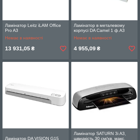
Ламінатор Leitz iLAM Office
Ламінатор в металевому
Pro A3
корпусі DA Camel 1 ф.А3
Немає в наявності
Немає в наявності
13 931,05
4 955,09
₴
₴
Ламінатор SATURN 3i A3,
Ламінатор DA VISION G15
швидкість 30 см/хв, макс.