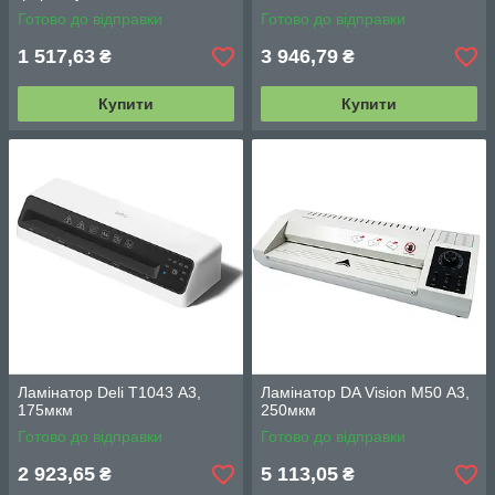
Готово до відправки
Готово до відправки
1 517,63
3 946,79
₴
₴
Купити
Купити
Ламінатор Deli T1043 А3,
Ламінатор DA Vision M50 А3,
175мкм
250мкм
Готово до відправки
Готово до відправки
2 923,65
5 113,05
₴
₴