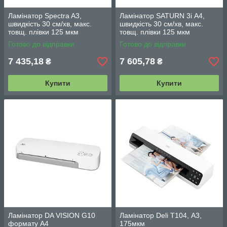
Ламінатор Spectra A3,
Ламінатор SATURN 3i А4,
швидкість 30 см/хв, макс.
швидкість 30 см/хв, макс.
товщ. плівки 125 мкм
товщ. плівки 125 мкм
Готово до відправки
Готово до відправки
7 435,18
7 605,78
₴
₴
Купити
Купити
Ламінатор DA VISION G10
Ламінатор Deli T104, А3,
формату А4
175мкм