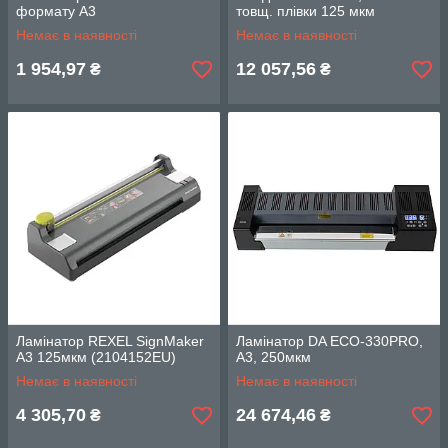
формату А3
товщ. плівки 125 мкм
Немає в наявності
Немає в наявності
1 954,97
12 057,56
₴
₴
Ламінатор REXEL SignMaker
Ламінатор DA ECO-330PRO,
А3 125мкм (2104152EU)
А3, 250мкм
Немає в наявності
Немає в наявності
4 305,70
24 674,46
₴
₴