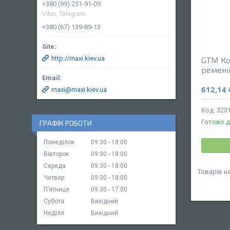
+380 (99) 251-91-09
Viber, Telegram
+380 (67) 139-89-13
http://maxi.kiev.ua
GTM Ко
ремені
612,14 
maxi@maxi.kiev.ua
323
Готово д
ГРАФІК РОБОТИ
Понеділок
09:30
18:00
Вівторок
09:30
18:00
Середа
09:30
18:00
Четвер
09:30
18:00
Пʼятниця
09:30
17:00
Субота
Вихідний
Неділя
Вихідний