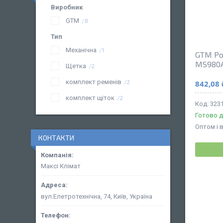
Виробник
GTM
8
Тип
Механічна
1
GTM Ро
MS980
Щетка
2
комплект ременів
842,08 
2
комплект щіток
2
323
Готово д
Оптом і 
КОНТАКТИ
Максі Клімат
вул.Елетротехнічна, 74, Київ, Україна