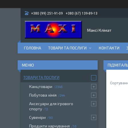
+380 (99) 251-91-09
+380 (67) 139-89-13
Максі Клімат
ГОЛОВНА
ТОВАРИ ТА ПОСЛУГИ
КОНТАКТИ
ПІДМІТАЛ
ТОВАРИ ТА ПОСЛУГИ
Канцтовари
2348
Побутова хімія
244
Аксесуари для ігрового
спорту
13
Сувеніри
90
Продукти харчування
56