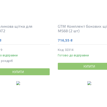
ликова щітка для
GTM Комплект бокових щі
AT2
MS68 (2 шт)
₴
716,55 ₴
19
32314
о відправки
Готово до відправки
в роздріб
КУПИТИ
КУПИТИ