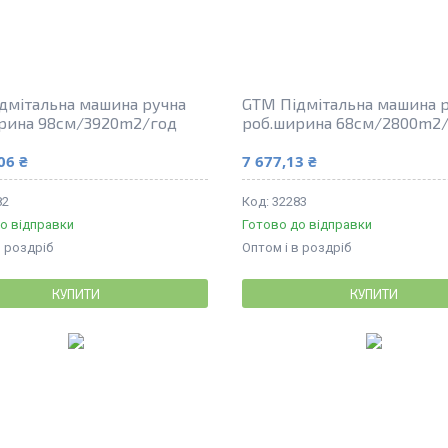
дмітальна машина ручна
GTM Підмітальна машина 
рина 98см/3920m2/год
роб.ширина 68см/2800m2
06 ₴
7 677,13 ₴
82
32283
о відправки
Готово до відправки
в роздріб
Оптом і в роздріб
КУПИТИ
КУПИТИ