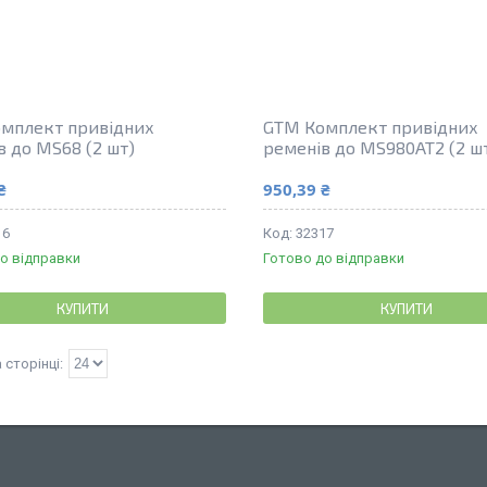
мплект привідних
GTM Комплект привідних
в до MS68 (2 шт)
ременів до MS980AT2 (2 ш
₴
950,39 ₴
16
32317
о відправки
Готово до відправки
КУПИТИ
КУПИТИ