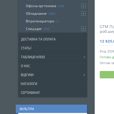
Офісна оргтехніка
296
Обладнання
2657
Вітрогенератори
3
GTM Пі
Спецодяг
156
роб.ши
ДОСТАВКА ТА ОПЛАТА
12 825,
СТАТЬЇ
322
ТАБЛИЦЯ КЛЕЮ
Готово д
Оптом і 
О НАС
ВІДГУКИ
КАТАЛОГИ
СЕРТИФІКАТ
ФІЛЬТРИ