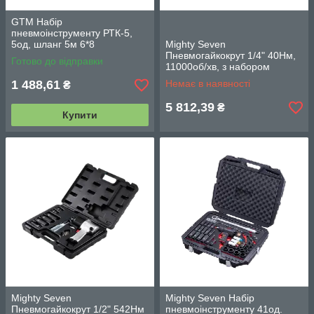
GTM Набір
пневмоінструменту РТК-5,
5од, шланг 5м 6*8
Mighty Seven
Пневмогайкокрут 1/4" 40Нм,
Готово до відправки
11000об/хв, з набором
головок 8-12мм
1 488,61
Немає в наявності
₴
5 812,39
₴
Купити
Mighty Seven
Mighty Seven Набір
Пневмогайкокрут 1/2" 542Нм
пневмоінструменту 41од.