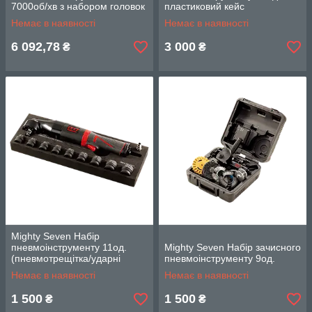
7000об/хв з набором головок
пластиковий кейс
11-21мм
Немає в наявності
Немає в наявності
6 092,78
3 000
₴
₴
Mighty Seven Набір
пневмоінструменту 11од.
Mighty Seven Набір зачисного
(пневмотрещітка/ударні
пневмоінструменту 9од.
головки/перехідник)
Немає в наявності
Немає в наявності
1 500
1 500
₴
₴