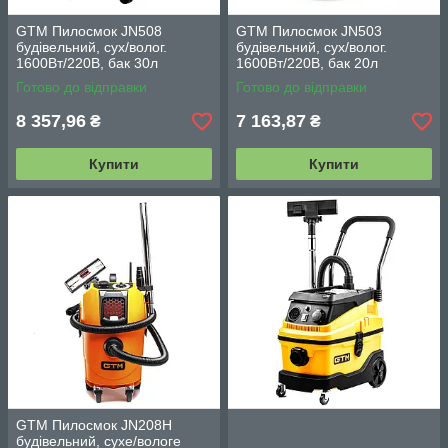
GTM Пилосмок JN508
GTM Пилосмок JN503
будівельний, сух/волог.
будівельний, сух/волог.
1600Вт/220В, бак 30л
1600Вт/220В, бак 20л
Готово до відправки
Готово до відправки
8 357,96
7 163,87
₴
₴
Купити
Купити
GTM Пилосмок JN208H
будівельний, сухе/вологе