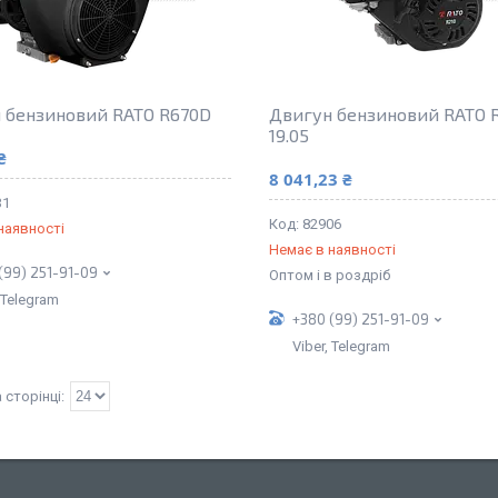
 бензиновий RATO R670D
Двигун бензиновий RATO 
19.05
₴
8 041,23 ₴
31
82906
наявності
Немає в наявності
(99) 251-91-09
Оптом і в роздріб
, Telegram
+380 (99) 251-91-09
Viber, Telegram