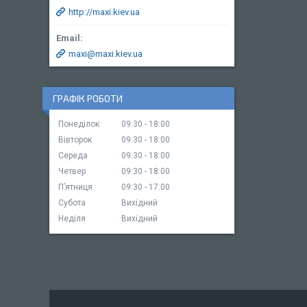
http://maxi.kiev.ua
maxi@maxi.kiev.ua
ГРАФІК РОБОТИ
Понеділок
09:30
18:00
Вівторок
09:30
18:00
Середа
09:30
18:00
Четвер
09:30
18:00
Пʼятниця
09:30
17:00
Субота
Вихідний
Неділя
Вихідний