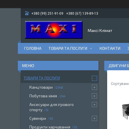
+380 (99) 251-91-09
+380 (67) 139-89-13
Максі Клімат
ГОЛОВНА
ТОВАРИ ТА ПОСЛУГИ
КОНТАКТИ
ДВИГУНИ 
ТОВАРИ ТА ПОСЛУГИ
Канцтовари
2348
Побутова хімія
244
Аксесуари для ігрового
спорту
13
Сувеніри
90
Продукти харчування
56