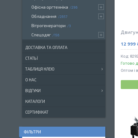
Офісна оргтехніка
296
Обладнання
2657
Вітрогенератори
3
Двигун
Спецодяг
156
12 999 
ДОСТАВКА ТА ОПЛАТА
829
СТАТЬЇ
Готово д
ТАБЛИЦЯ КЛЕЮ
Оптом і 
О НАС
ВІДГУКИ
КАТАЛОГИ
СЕРТИФІКАТ
ФІЛЬТРИ