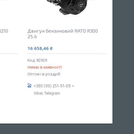
R210
Двигун бензиновий RATO R300
25.4
16 658,46 ₴
82929
Немає в наявності
Оптом і в роздріб
+380 (99) 251-91-09
Viber, Telegram