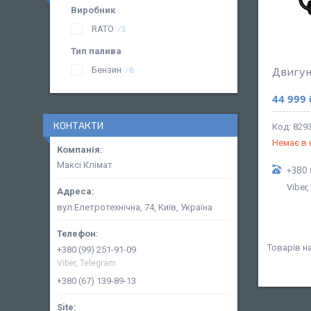
Виробник
RATO
3
Тип палива
Бензин
Двигун
6
44 999 
КОНТАКТИ
829
Немає в 
Максі Клімат
+380 
Viber
вул.Елетротехнічна, 74, Київ, Україна
+380 (99) 251-91-09
Viber, Telegram
+380 (67) 139-89-13