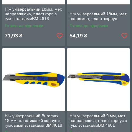
Ніж універсальний 18мм, мет.
направляюча, пласт.корп.з
Ніж універсальний 18мм, мет.
гум вставкамиВМ.4616
напрямна, пласт. корпус
Готово до відправки
Готово до відправки
71,93
54,19
₴
₴
Ніж універсальний Buromax
Ніж універсальний 9 мм, мет.
18 мм, пластиковий корпус з
направляюча, пласт. корпус з
гумовими вставками BM.4618
гум. вставкамиВМ.4601