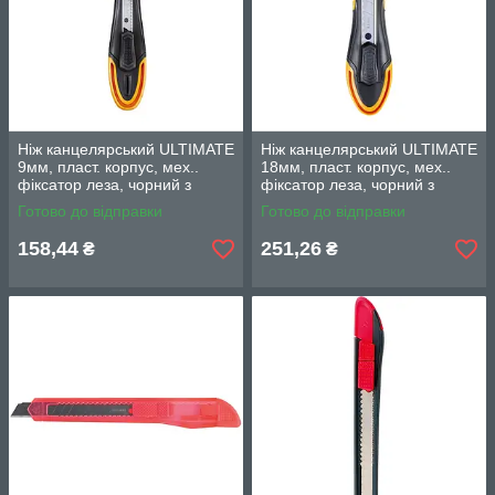
Ніж канцелярський ULTIMATE
Ніж канцелярський ULTIMATE
9мм, пласт. корпус, мех..
18мм, пласт. корпус, мех..
фіксатор леза, чорний з
фіксатор леза, чорний з
жовтим
жовтим
Готово до відправки
Готово до відправки
158,44
251,26
₴
₴