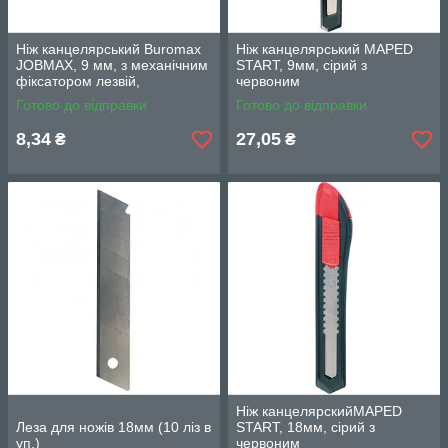
Ніж канцелярський Buromax
Ніж канцелярський MAPED
JOBMAX, 9 мм, з механічним
START, 9мм, сірий з
фіксатором лезвій,
червоним
пластиковий корпус
Готово до відправки
Готово до відправки
8,34
27,05
₴
₴
Ніж канцелярскийMAPED
Леза для ножів 18мм (10 ліз в
START, 18мм, сірий з
уп.)
червоним