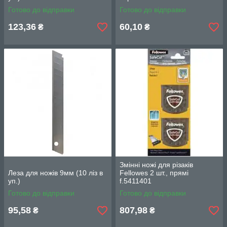
Готово до відправки
Готово до відправки
123,36
60,10
₴
₴
Змінні ножі для різаків
Леза для ножів 9мм (10 ліз в
Fellowes 2 шт., прямі
уп.)
f.5411401
Готово до відправки
Готово до відправки
95,58
807,98
₴
₴