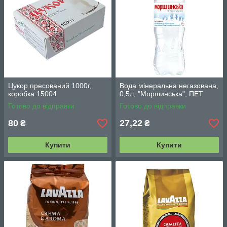
Цукор пресований 1000г,
Вода мінеральна негазована,
коробка 15004
0,5л, "Моршинська", ПЕТ
Готово до відправки
Готово до відправки
80
27,22
₴
₴
Купити
Купити