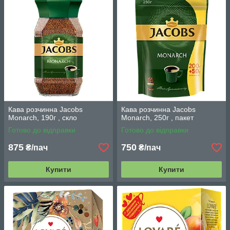
Кава розчинна Jacobs
Кава розчинна Jacobs
Monarch, 190г , скло
Monarch, 250г , пакет
Готово до відправки
Готово до відправки
875
750
₴/пач
₴/пач
Купити
Купити