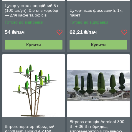
Цукор у стіках порційний 5 г
(100 шт/уп), 0.5 кг в коробці
Цукор-пісок фасований, 1кг,
— для кафе та офісів
пакет
Готово до відправки
Готово до відправки
54
62,21
₴/пач
₴/пач
Купити
Купити
Вітрова станція Aeroleaf 300
Вітрогенератор гібридний
Вт + 36 Вт гібридна,
WindBush Hybrid 4,2 kW
вітрогенератор з сонячною