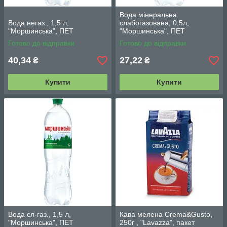
Вода мінеральна
Вода негаз., 1,5 л,
слабогазована, 0,5л,
"Моршинська", ПЕТ
"Моршинська", ПЕТ
Готово до відправки
Готово до відправки
40,34
27,22
₴
₴
Купити
Купити
Вода сл-газ., 1,5 л,
Кава мелена Crema&Gusto,
"Моршинська", ПЕТ
250г , "Lavazza", пакет