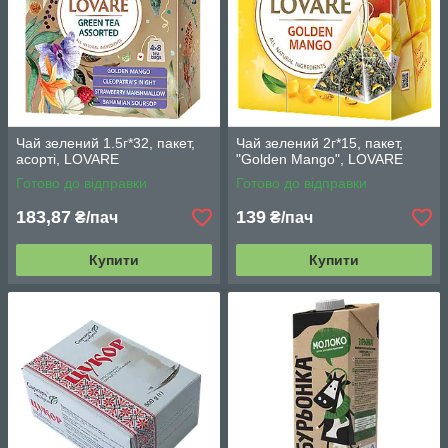
Чай зелений 1.5г*32, пакет,
Чай зелений 2г*15, пакет,
асорті, LOVARE
"Golden Mango", LOVARE
Готово до відправки
Готово до відправки
183,87
139
₴/пач
₴/пач
Купити
Купити