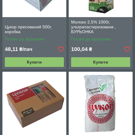
Молоко 2,5% 1000г,
Цукор пресований 500г,
ультрапастеризоване.,
коробка
БУРЬОНКА
Готово до відправки
Готово до відправки
48,11
100,04
₴/пач
₴
Купити
Купити