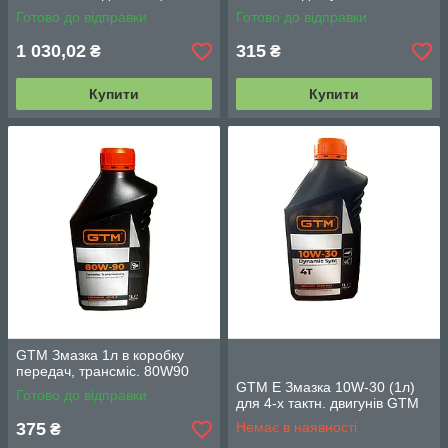
Готово до відправки
Готово до відправки
1 030,02
315
₴
₴
Купити
Купити
GTM Змазка 1л в коробку
передач, трансміс. 80W90
GTM Е Змазка 10W-30 (1л)
Готово до відправки
для 4-х тактн. двигунів GTM
375
Немає в наявності
₴