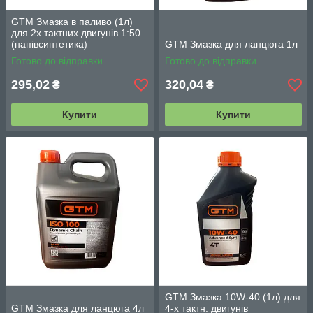
GTM Змазка в паливо (1л)
для 2х тактних двигунів 1:50
(напівсинтетика)
GTM Змазка для ланцюга 1л
Готово до відправки
Готово до відправки
295,02
320,04
₴
₴
Купити
Купити
GTM Змазка 10W-40 (1л) для
GTM Змазка для ланцюга 4л
4-х тактн. двигунів