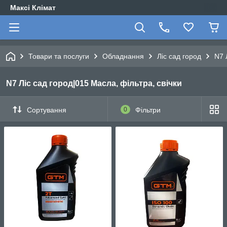
Максі Клімат
Товари та послуги
Обладнання
Ліс сад город
N7 
N7 Ліс сад город|015 Масла, фільтра, свічки
Сортування
0
Фільтри