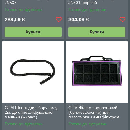
JN508
JN501, верхній
Готово до відправки
Готово до відправки
288,69
304,09
₴
₴
Купити
Купити
GTM Шланг для збору пилу
GTM Фільтр поролоновий
2м, до стіношліфувальної
(бризкозахисний) для
машини (жираф)
пилосмока з аквафільтром
JN501
Готово до відправки
Готово до відправки