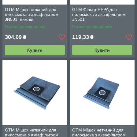
GTM Мішок нетканий для
GTM Фільтр-HEPA для
пилосмока з аквафільтром
пилосмока з аквафільтром
JN501, нижній
JN501
Готово до відправки
Готово до відправки
304,09
119,33
₴
₴
Купити
Купити
GTM Мішок нетканий для
GTM Мішок нетканий для
пилосмока з аквафільтром
пилосмока з аквафільтром