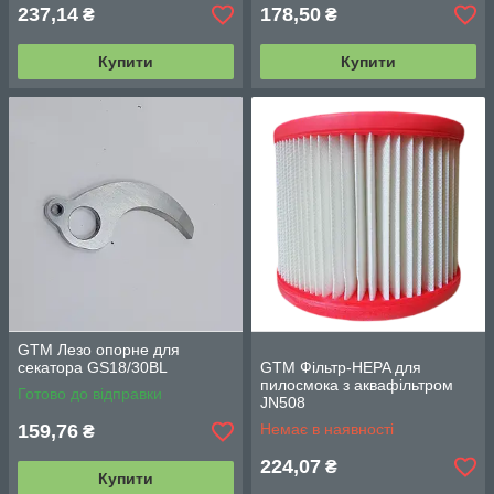
237,14
178,50
₴
₴
Купити
Купити
GTM Лезо опорне для
секатора GS18/30BL
GTM Фільтр-HEPA для
пилосмока з аквафільтром
Готово до відправки
JN508
159,76
Немає в наявності
₴
224,07
₴
Купити