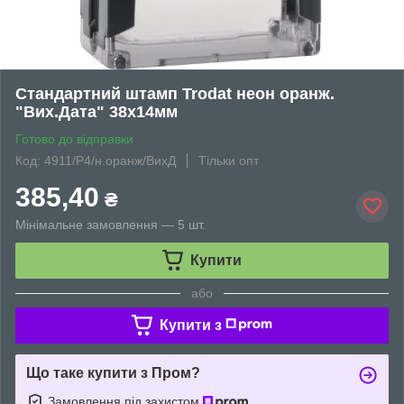
Стандартний штамп Trodat неон оранж.
"Вих.Дата" 38х14мм
Готово до відправки
Код: 4911/Р4/н.оранж/ВихД
Тільки опт
385,40
₴
Мінімальне замовлення — 5 шт.
Купити
або
Купити з
Що таке купити з Пром?
Замовлення під захистом