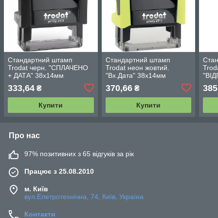
Стандартний штамп
Стандартний штамп
Ста
Trodat черн. "СПЛАЧЕНО
Trodat неон жовтий.
Trod
+ ДАТА" 38х14мм
"Вх.Дата" 38х14мм
"ВІ
333,64
370,66
385
₴
₴
Купити
Купити
Про нас
97% позитивних з 65 відгуків за рік
Працює з 25.08.2010
м. Київ
вул.Елетротехнічна, 74, Київ, Україна
Контакти