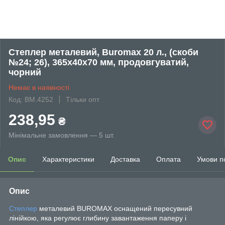
Степлер металевий, Buromax 20 л., (скоби
№24; 26), 365х40х70 мм, продовгуватий,
чорний
Немає в наявності
Код: BM.4252
Тільки опт
238,95
₴
Мінімальне замовлення — 5 шт.
Опис
Характеристики
Доставка
Оплата
Умови п
Опис
Степлер
металевий BUROMAX оснащений пересувний
лінійкою, яка регулює глибину завантаження паперу і