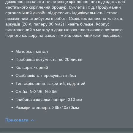
дозволяє визначити точне місце кріплення, що підходить для
настільного скріплення брошур, буклетів і т. д. Продуманий
ергономічний дизайн підкреслить індивідуальність і стане
незамінним атрибутом в роботі. Скріплює заявлена кількість
аркушів (20 л. паперу 80 г/м2) і навіть більше. Корпус
виготовлений з металу з додатковою пластиковою вставкою
чорного кольору на важелі і металевою лінійкою-підошвою.
Матеріал: метал
Пробивна потужність: до 20 листів
Кольори: чорний
Особливість: пересувна лінійка
Тип скріплення: закритий, відкритий
Скоба: №24/6, №26/6
Глибина закладки папери: 310 мм
Розміри степлера: 365х40х70мм
Приховати