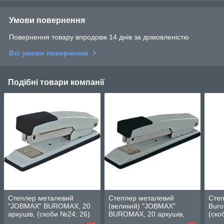
Умови повернення
Повернення товару впродовж 14 днів за домовленістю
Всі умови повернення
Подібні товари компанії
Степлер металевий
Степлер металевий
Степ
"JOBMAX" BUROMAX, 20
(великий) "JOBMAX"
Buro
аркушів, (скоби №24; 26)
BUROMAX, 20 аркушів,
(ско
(скоби №24; 26) 4259
111х