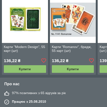
Карти "Modern Design", 55
Карти "Romanov", бридж,
Карт
карт (шт)
55 карт (шт)
(шт.
136,22
136,22
139
₴
₴
Купити
Купити
Про нас
97% позитивних з 65 відгуків за рік
Працює з 25.08.2010