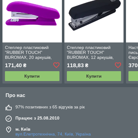
Степлер пластиковий
Степлер пластиковий
Наст
"RUBBER TOUCH"
"RUBBER TOUCH"
пись
BUROMAX, 20 аркушів,
BUROMAX, 12 аркушів,
Євро
(скоби №24; 26) 4202
(скоби №10) 4128
захи
171,40
118,83
370
₴
₴
Купити
Купити
Про нас
97% позитивних з 65 відгуків за рік
Працює з 25.08.2010
м. Київ
вул.Елетротехнічна, 74, Київ, Україна