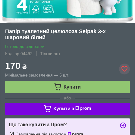
Папір туалетний целюлоза Selpak 3-х
шаровий білий
Готово до відправки
Код: sp.04492
Тільки опт
170
₴
Мінімальне замовлення — 5 шт.
Купити
або
Купити з
Що таке купити з Пром?
Замовлення під захистом