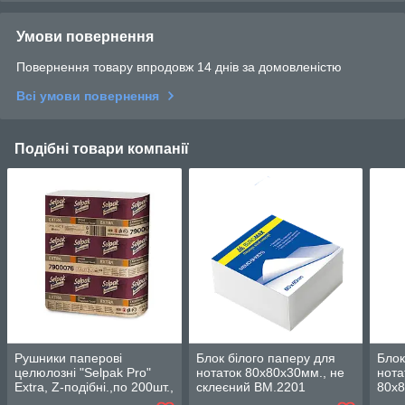
Умови повернення
Повернення товару впродовж 14 днів за домовленістю
Всі умови повернення
Подібні товари компанії
Рушники паперові
Блок білого паперу для
Блок
целюлозні "Selpak Pro"
нотаток 80х80х30мм., не
нот
Extra, Z-подібні.,по 200шт.,
склеєний BM.2201
80х8
2-х шарові білий
BM.