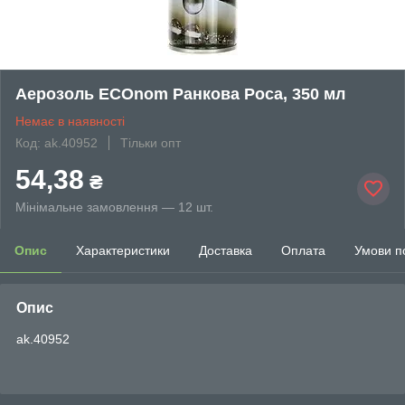
Аерозоль ECOnom Ранкова Роса, 350 мл
Немає в наявності
Код: ak.40952
Тільки опт
54,38
₴
Мінімальне замовлення — 12 шт.
Опис
Характеристики
Доставка
Оплата
Умови п
Опис
ak.40952