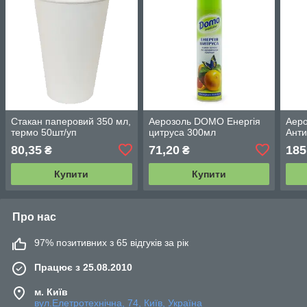
Стакан паперовий 350 мл,
Аерозоль DOMO Енергія
Аеро
термо 50шт/уп
цитруса 300мл
Анти
80,35
71,20
185
₴
₴
Купити
Купити
Про нас
97% позитивних з 65 відгуків за рік
Працює з 25.08.2010
м. Київ
вул.Елетротехнічна, 74, Київ, Україна