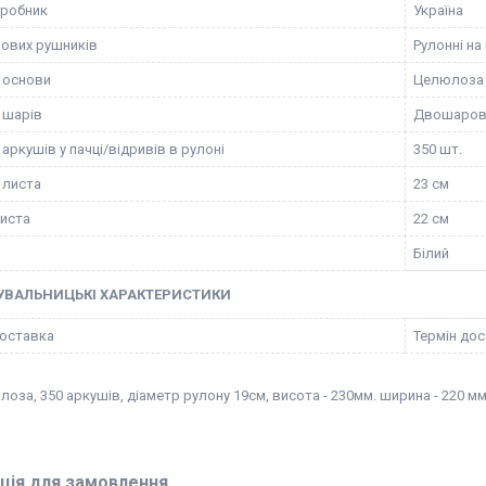
иробник
Україна
рових рушників
Рулонні на 
 основи
Целюлоза
ь шарів
Двошаров
 аркушів у пачці/відривів в рулоні
350 шт.
 листа
23 см
иста
22 см
Білий
УВАЛЬНИЦЬКІ ХАРАКТЕРИСТИКИ
оставка
Термін дос
оза, 350 аркушів, діаметр рулону 19см, висота - 230мм. ширина - 220 мм. 
ція для замовлення