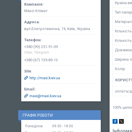
Країна в
Максі Клімат
Тип папе
Матеріал
вул.Елетротехнічна, 74, Київ, Україна
Кількіст
Кількість
+380 (99) 251-91-09
Довжина
Viber, Telegram
Ширина л
+380 (67) 139-89-13
Колір
http://maxi.kiev.ua
КОРИСТ
оплата/д
maxi@maxi.kiev.ua
100% целюл
ГРАФІК РОБОТИ
Понеділок
09:30
18:00
Інформа