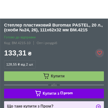
Степлер пластиковий Buromax PASTEL, 20 л.,
(скоби №24, 26), 111х62х32 мм BM.4215
Готово до відправки
Код: BM.4215-10
Опт і роздріб
133,31
₴
128,55 ₴
від 2 шт.
Купити
або
Купити з
Що таке купити з Пром?