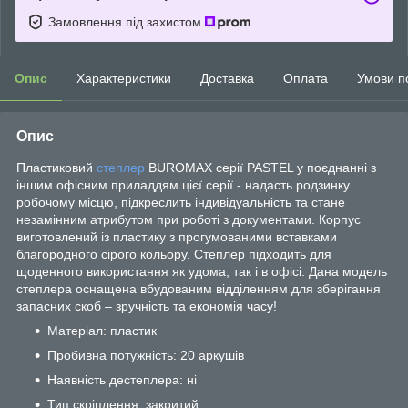
Замовлення під захистом
Опис
Характеристики
Доставка
Оплата
Умови п
Опис
Пластиковий
степлер
BUROMAX серії PASTEL у поєднанні з
іншим офісним приладдям цієї серії - надасть родзинку
робочому місцю, підкреслить індивідуальність та стане
незамінним атрибутом при роботі з документами. Корпус
виготовлений із пластику з прогумованими вставками
благородного сірого кольору. Степлер підходить для
щоденного використання як удома, так і в офісі. Дана модель
степлера оснащена вбудованим відділенням для зберігання
запасних скоб – зручність та економія часу!
Матеріал: пластик
Пробивна потужність: 20 аркушів
Наявність дестеплера: ні
Тип скріплення: закритий