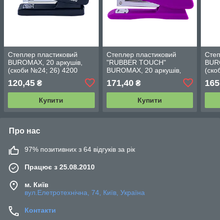
Степлер пластиковий
Степлер пластиковий
Степ
BUROMAX, 20 аркушів,
"RUBBER TOUCH"
BURO
(скоби №24; 26) 4200
BUROMAX, 20 аркушів,
(ско
(скоби №24; 26) 4202
120,45
171,40
165
₴
₴
Купити
Купити
Про нас
97% позитивних з 64 відгуків за рік
Працює з 25.08.2010
м. Київ
вул.Елетротехнічна, 74, Київ, Україна
Контакти