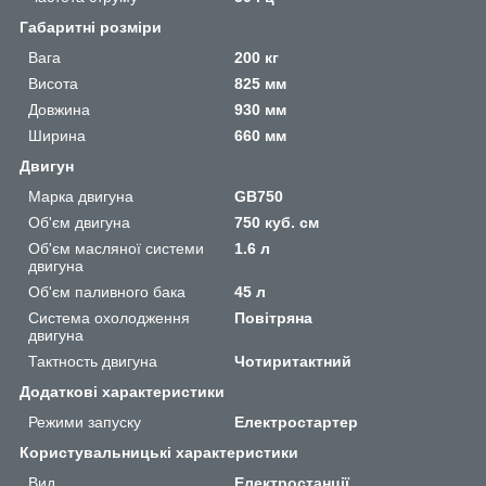
Габаритні розміри
Вага
200 кг
Висота
825 мм
Довжина
930 мм
Ширина
660 мм
Двигун
Марка двигуна
GB750
Об'єм двигуна
750 куб. см
Об'єм масляної системи
1.6 л
двигуна
Об'єм паливного бака
45 л
Система охолодження
Повітряна
двигуна
Тактность двигуна
Чотиритактний
Додаткові характеристики
Режими запуску
Електростартер
Користувальницькі характеристики
Вид
Електростанції