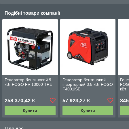
Подібні товари компанії
Генератор бензиновий 9
Генератор бензиновий
Гене
кВт FOGO FV 13000 TRE
інверторний 3.5 кВт FOGO
FOG
F4001iSE
кВт.
258 370,42
57 923,27
345
₴
₴
Купити
Купити
Про нас