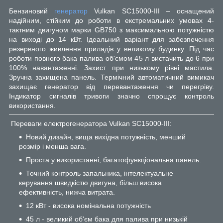
Бензиновий
генератор
Vulkan SC15000-III – оснащений
надійним, стійким до роботи в екстремальних умовах 4-
тактним двигуном марки GB750 з максимальною потужністю
на виході до 14 кВт. Ідеальний варіант для забезпечення
резервного живлення приладів у великому будинку. Під час
роботи повного бака палива об'ємом 45 л вистачить до 6 при
100% навантаженні. Захист при низькому рівні мастила.
Зручна захищена панель. Термічний автоматичний вимикач
захищає генератор від перевантаження чи перегріву.
Індикатор сигналів тривоги значно спрощує контроль
використання.
Переваги електрогенератора Vulkan SC15000-III:
Новий дизайн, вища вихідна потужність, менший
розмір і менша вага.
Проста у використанні, багатофункціональна панель.
Точний контроль запальника, інтелектуальне
керування швидкістю двигуна, більш висока
ефективність, нижча витрата.
12 кВт - висока номінальна потужність
45 л - великий об'єм бака для палива при низькій