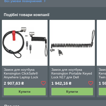
Всі умови повернення
Подібні товари компанії
Замок для ноутбука
Замок для ноутбука
Замо
Kensington ClickSafe®
Kensington Portable Keyed
Kens
Anywhere Laptop Lock
Lock N17 для Dell
Twin
Pack (K64661WW)
(K66645EUL)
2 907,63
1 942,16
1 5
₴
₴
Купити
Купити