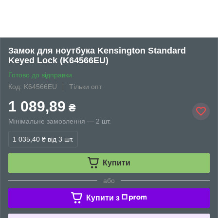
Замок для ноутбука Kensington Standard
Keyed Lock (K64566EU)
Готово до відправки
Код: K64566EU
Тільки опт
1 089,89
₴
Мінімальне замовлення — 2 шт.
1 035,40 ₴
від 3 шт.
Купити
або
Купити з