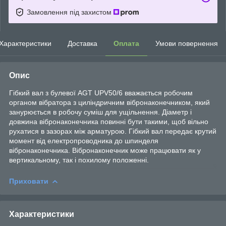
Замовлення під захистом
Характеристики
Доставка
Оплата
Умови повернення
Опис
Гібкий вал з булевої AGT UPV50/6 вважається робочим
органом вібратора з циліндричним вібронаконечником, який
занурюється в робочу суміш для ущільнення. Діаметр і
довжина вібронаконечника повинні бути такими, щоб вільно
рухатися в зазорах між арматурою. Гібкий вал передає крутий
момент від електропроводника до шпинделя
вібронаконечника. Вібронаконечник може працювати як у
вертикальному, так і похилому положенні.
Приховати
Характеристики