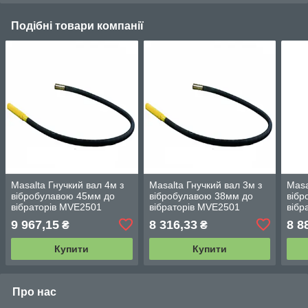
Подібні товари компанії
Masalta Гнучкий вал 4м з
Masalta Гнучкий вал 3м з
Masa
вібробулавою 45мм до
вібробулавою 38мм до
вібр
вібраторів MVE2501
вібраторів MVE2501
вібр
9 967,15
8 316,33
8 8
₴
₴
Купити
Купити
Про нас