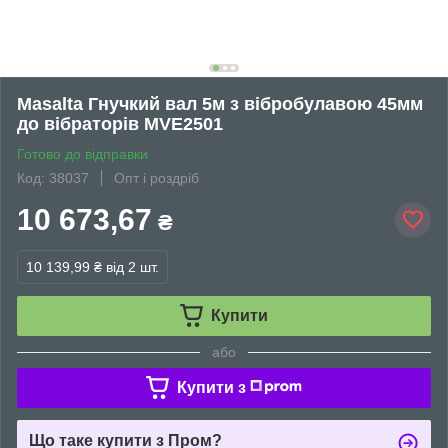
Masalta Гнучкий вал 5м з вібробулавою 45мм
до вібраторів MVE2501
Готово до відправки
Код: 38037
Опт і роздріб
10 673,67
₴
10 139,99 ₴
від 2 шт.
Купити
або
Купити з
Що таке купити з Пром?