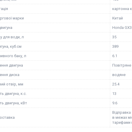
ація
картонна 
оргової марки
Китай
вигуна
Honda GX3
у для води, л
35
гуна, куб.см
389
ивного баку, л
6.1
ння двигуна
Повітряне
ення диска
водяне
ий отвір, мм
25.4
ь двигуна, к.с.
13
ть двигуна, кВт
9.6
Відправка 
оставка
в межах м
тарифами 