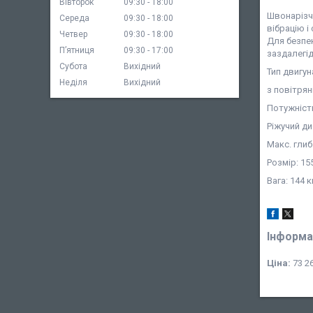
Вівторок
09:30
18:00
Швонарізч
Середа
09:30
18:00
вібрацію і
Четвер
09:30
18:00
Для безпе
Пʼятниця
09:30
17:00
заздалегід
Субота
Вихідний
Тип двигун
Неділя
Вихідний
з повітря
Потужність
Ріжучий ди
Макс. глиб.
Розмір: 1
Вага: 144 к
Інформа
Ціна:
73 26