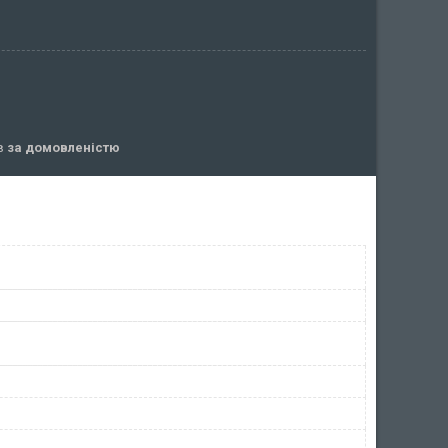
ів
за домовленістю