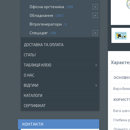
Офісна оргтехніка
296
Обладнання
2657
Вітрогенератори
3
Спецодяг
156
ДОСТАВКА ТА ОПЛАТА
СТАТЬЇ
Характе
ТАБЛИЦЯ КЛЕЮ
О НАС
ОСНОВН
ВІДГУКИ
Виробни
КАТАЛОГИ
КОРИСТ
СЕРТИФІКАТ
Вага швон
Глибина р
КОНТАКТИ
Діаметр 