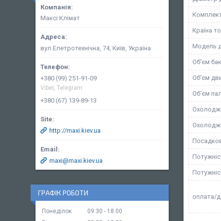
Комплект
Максі Клімат
Країна т
Модель д
вул.Елетротехнічна, 74, Київ, Україна
Об'єм бак
Об'єм дви
+380 (99) 251-91-09
Viber, Telegram
Об'єм пал
+380 (67) 139-89-13
Охолодже
Охолодж
http://maxi.kiev.ua
Посадков
Потужніст
maxi@maxi.kiev.ua
Потужніс
ГРАФІК РОБОТИ
оплата/д
Понеділок
09:30
18:00