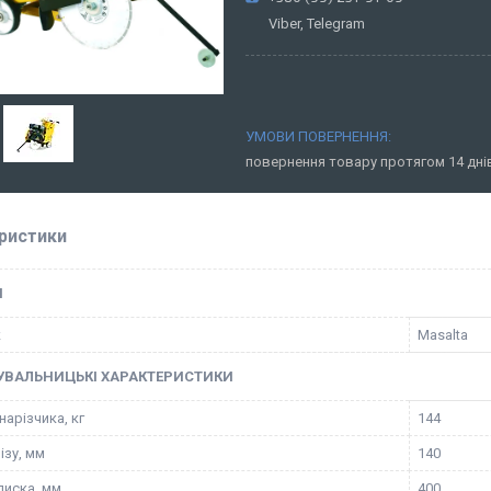
Viber, Telegram
повернення товару протягом 14 дн
ристики
І
к
Masalta
УВАЛЬНИЦЬКІ ХАРАКТЕРИСТИКИ
арізчика, кг
144
ізу, мм
140
диска, мм
400