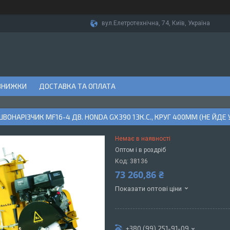
вул.Елетротехнічна, 74, Київ, Україна
ЗНИЖКИ
ДОСТАВКА ТА ОПЛАТА
ВОНАРІЗЧИК MF16-4 ДВ. HONDA GX390 13К.С., КРУГ 400ММ (НЕ ЙДЕ 
Немає в наявності
Оптом і в роздріб
Код:
38136
73 260,86 ₴
Показати оптові ціни
+380 (99) 251-91-09