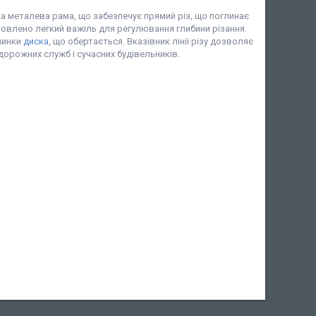
ка металева рама, що забезпечує прямий різ, що поглинає
ановлено легкий важіль для регулювання глибини різання.
пинки
диска
, що обертається. Вказівник лінії різу дозволяє
дорожних служб і сучасних будівельників.