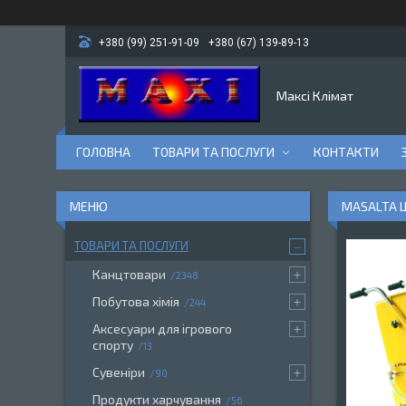
+380 (99) 251-91-09
+380 (67) 139-89-13
Максі Клімат
ГОЛОВНА
ТОВАРИ ТА ПОСЛУГИ
КОНТАКТИ
MASALTA Ш
ТОВАРИ ТА ПОСЛУГИ
Канцтовари
2348
Побутова хімія
244
Аксесуари для ігрового
спорту
13
Сувеніри
90
Продукти харчування
56