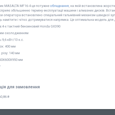
ик MASALTA MF16-4 це потужне
обладнання
, на якій встановлена жорст
 сприяє збільшенню терміну експлуатації машини і алмазних дисків. Вст
ки оператора встановлено спеціальний гальмівний механізм швидкої зу
ь намітити і чітко дотримуватися напрямка. Це оптимальна модель для 
а:4-х тактний бензиновий Honda GX390
ним охолодженням
:9,6 кВт/13 к.с.
ск: 400 мм
 різу: 140 мм
550Х600Х950 мм
г
ція для замовлення
0,86 ₴