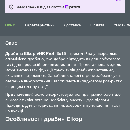
Замовлення під захистом
Опис
Характеристики
Доставка
Оплата
Умови п
Опис
Драбина Elkop VHR Profi 3x16
- трисекційна універсальна
алюмінієва драбина, яка добре підходить як для побутового,
так і для професійного використання. Представлена модель
може виконувати функції трьох типів драбин:приставних,
висувних і стремянок. Запобіжні сталеві стропи забезпечують
безпечне використання і запобігають випадковому розкриттю
в процесі експлуатації.
Призначення:
може використовуватися для різних робіт, що
вимагають підняття на необхідну висоту щодо підлоги.
Підходить для використання як всередині приміщення, так і
на вулиці.
Особливості драбин Elkop