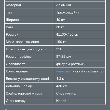
Матеріал
Алюміній
Тип
Трьохсекційна
Ширина
40 см
Вага
38 кг
Розміри
41x30x430 см
Макс. навантаження
150 кг
Кількість секцій/сходинок
3*16
Розмір профілю
97*25 мм
Особливості
фіксуючі розтяжки
Комплектація
упаковка
, нижній стабілізатор
Висота у складеному стані
4.3 м
Довжина 1 секції
430 см
Країна торгової марки
Словаччина
Стан товару
Новий