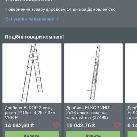
Повернення товару впродовж 14 днів за домовленістю
Всі умови повернення
Подібні товари компанії
Драбина ELKOP 2-секц.
Драбина ELKOP VHR L
Драб
розкл. 2*16сх. 4,25-7,37м
2x16 алюмінієва, на
ELK
VHR Р
канатній тязі (37499)
алюм
14 042,60
16 042,76
6 1
₴
₴
Купити
Купити