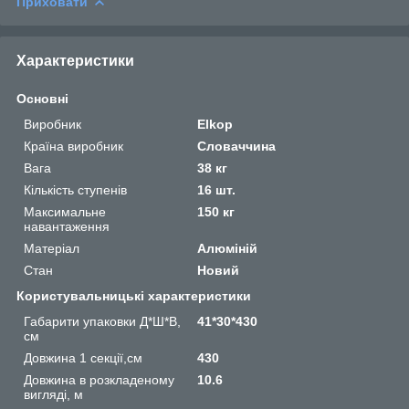
Приховати
Характеристики
Основні
Виробник
Elkop
Країна виробник
Словаччина
Вага
38 кг
Кількість ступенів
16 шт.
Максимальне
150 кг
навантаження
Матеріал
Алюміній
Стан
Новий
Користувальницькі характеристики
Габарити упаковки Д*Ш*В,
41*30*430
см
Довжина 1 секції,см
430
Довжина в розкладеному
10.6
вигляді, м