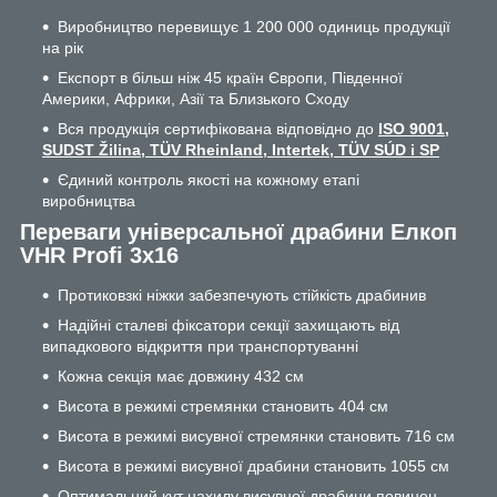
Виробництво перевищує 1 200 000 одиниць продукції
на рік
Експорт в більш ніж 45 країн Європи, Південної
Америки, Африки, Азії та Близького Сходу
Вся продукція сертифікована відповідно до
ISO 9001,
SUDST Žilina, TÜV Rheinland, Intertek, TÜV SÚD і SP
Єдиний контроль якості на кожному етапі
виробництва
Переваги універсальної драбини Елкоп
VHR Profi 3x16
Протиковзкі ніжки забезпечують стійкість драбинив
Надійні сталеві фіксатори секції захищають від
випадкового відкриття при транспортуванні
Кожна секція має довжину 432 см
Висота в режимі стремянки становить 404 см
Висота в режимі висувної стремянки становить 716 см
Висота в режимі висувної драбини становить 1055 см
Оптимальний кут нахилу висувної драбини повинен