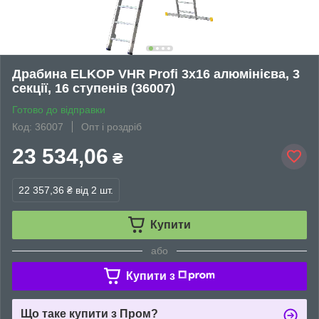
Драбина ELKOP VHR Profi 3x16 алюмінієва, 3
секції, 16 ступенів (36007)
Готово до відправки
Код: 36007
Опт і роздріб
23 534,06
₴
22 357,36 ₴
від 2 шт.
Купити
або
Купити з
Що таке купити з Пром?