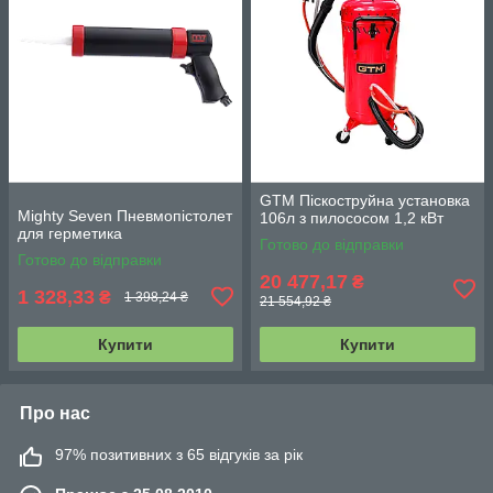
GTM Піскоструйна установка
Mighty Seven Пневмопістолет
106л з пилососом 1,2 кВт
для герметика
Готово до відправки
Готово до відправки
20 477,17
₴
1 328,33
₴
1 398,24 ₴
21 554,92 ₴
Купити
Купити
Про нас
97% позитивних з 65 відгуків за рік