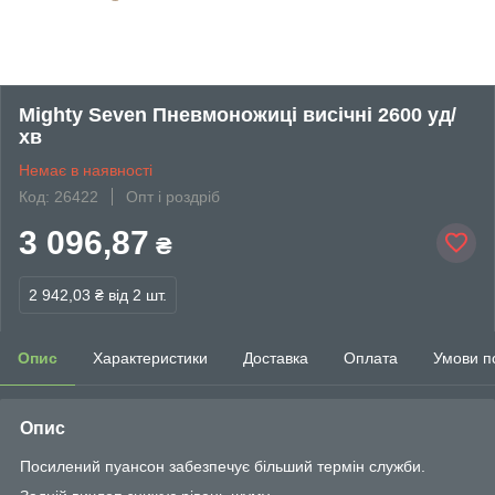
Mighty Seven Пневмоножиці висічні 2600 уд/
хв
Немає в наявності
Код: 26422
Опт і роздріб
3 096,87
₴
2 942,03 ₴
від 2 шт.
Опис
Характеристики
Доставка
Оплата
Умови п
Опис
Посилений пуансон забезпечує більший термін служби.