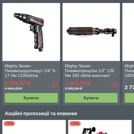
Mighty Seven
Mighty Seven
Migh
Пневмошурупокрут 1/4" 6-
Пневмотрещітка 1/2" 135
Пне
17 Нм 2100об/хв
Нм 160 об/хв композит
1800
4 222,07
3 403,70
₴
₴
2 7
4 444,28 ₴
3 582,84 ₴
Купити
Купити
Акційні пропозиції та новинки
–5%
–5%