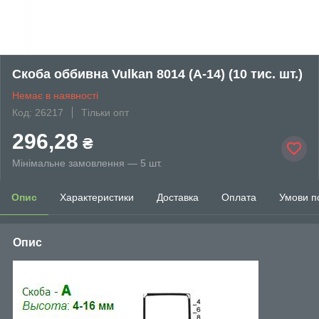
Скоба оббивна Vulkan 8014 (А-14) (10 тис. шт.)
Немає в наявності
Код: 26217
Тільки опт
296,28
₴
Мінімальне замовлення — 5 шт.
Опис
Характеристики
Доставка
Оплата
Умови п
Опис