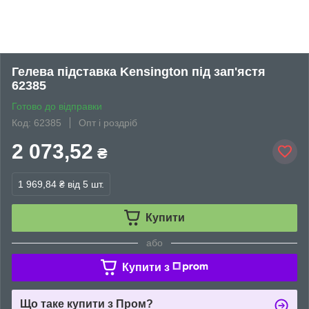
Гелева підставка Kensington під зап'ястя
62385
Готово до відправки
Код: 62385
Опт і роздріб
2 073,52
₴
1 969,84 ₴
від 5 шт.
Купити
або
Купити з
Що таке купити з Пром?