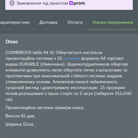
Замовлення під захистом
арактеристики
Доставка
Оплата
Умови повернення
Опис
COMBIBOXX table A4 XL Обертається настільна
презентаційна система з 15
лотками
формату А4 торгової
марки DURABLE (Німеччина). Шарикопідшипникові обертові
елементи дозволяють легко обертати лотки з каталогами та
проспектами при максимальній стійкості системи завдяки
утяжеленному основи. Алюмінієві панелі забезпечують
сучасний вигляд і довготривалу експлуатацію. 15 прозорих
лотків розташовані з трьох сторін по 5 штук (габарити 311х240
см).
Презентаційна система преміум класу.
Висота 65 див.
Ширина 52см.