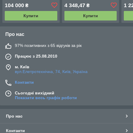
сонячною панеллю
тиску, настінне кріплення.
104 000
4 348,47
1 2
₴
₴
Купити
Купити
Про нас
97% позитивних з 65 відгуків за рік
Працює з 25.08.2010
м. Київ
вул.Елетротехнічна, 74, Київ, Україна
Контакти
Сьогодні вихідний
Показати весь графік роботи
Про нас
Контакти