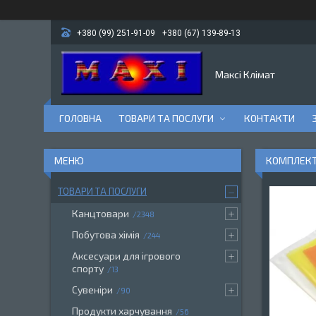
+380 (99) 251-91-09
+380 (67) 139-89-13
Максі Клімат
ГОЛОВНА
ТОВАРИ ТА ПОСЛУГИ
КОНТАКТИ
КОМПЛЕКТ
ТОВАРИ ТА ПОСЛУГИ
Канцтовари
2348
Побутова хімія
244
Аксесуари для ігрового
спорту
13
Сувеніри
90
Продукти харчування
56