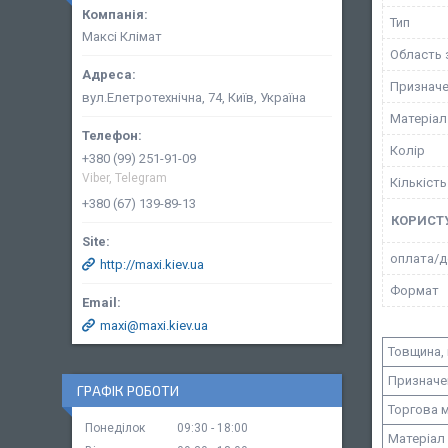
Тип
Максі Клімат
Область 
Призначе
вул.Елетротехнічна, 74, Київ, Україна
Матеріал
Колір
+380 (99) 251-91-09
Viber, Telegram
Кількість
+380 (67) 139-89-13
КОРИСТ
оплата/д
http://maxi.kiev.ua
Формат
maxi@maxi.kiev.ua
Товщина,
Призначе
ГРАФІК РОБОТИ
Торгова 
Понеділок
09:30
18:00
Матеріал