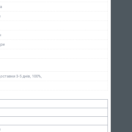
а
и
н
ори
доставки 3-5 днів, 100%,
н