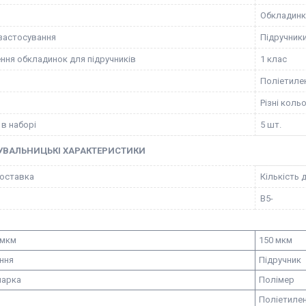
Обкладинк
застосування
Підручник
ння обкладинок для підручників
1 клас
Поліетиле
Різні коль
 в наборі
5 шт.
УВАЛЬНИЦЬКІ ХАРАКТЕРИСТИКИ
оставка
Кількість 
В5-
 мкм
150 мкм
ння
Підручник
марка
Полімер
Поліетиле