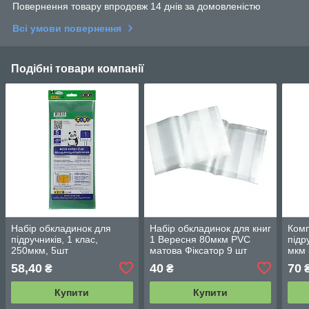
Повернення товару впродовж 14 днів за домовленістю
Всі умови повернення
Подібні товари компанії
Набір обкладинок для
Набір обкладинок для книг
Комп
підручників, 1 клас,
1 Вересня 80мкм PVC
підр
250мкм, 5шт
матова Фіксатор 9 шт
мкм 
(910630)
58,40
40
70
₴
₴
Купити
Купити