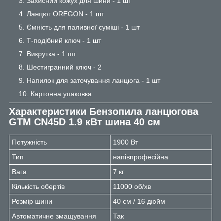
Захисний кожух для шини - 1 шт
Ланцюг OREGON - 1 шт
Ємність для паливної суміші - 1 шт
Т-подібний ключ - 1 шт
Викрутка - 1 шт
Шестигранний ключ - 2
Напилок для заточування ланцюга - 1 шт
Картонна упаковка
Характеристики
Бензопила ланцюгова
GTM CN45D 1.9 кВт шина 40 см
Потужність
1900 Вт
Тип
напівпрофесійна
Вага
7 кг
Кількість обертів
11000 об/хв
Розмір шини
40 см / 16 дюйм
Автоматичне змащування
Так