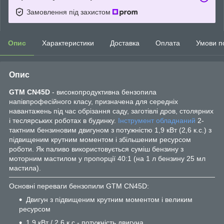
Замовлення під захистом
Опис
Характеристики
Доставка
Оплата
Умови п
Опис
GTM CN45D
- високопродуктивна бензопила
напівпрофесійного класу, призначена для середніх
навантажень під час обрізання саду, заготівлі дров, столярних
і теслярських роботах в будинку.
Інструмент
обладнаний
2-
тактним бензиновим двигуном з потужністю 1,9 кВт (2,6 к.с.) з
підвищеним крутним моментом і збільшеним ресурсом
роботи. Як паливо використовується суміш бензину з
моторним мастилом у пропорції 40:1 (на 1 л бензину 25 мл
мастила).
Основні переваги бензопили GTM CN45D:
Двигун з підвищеним крутним моментом і великим
ресурсом
1.9 кВт / 2.6 к.с - потужність двигуна