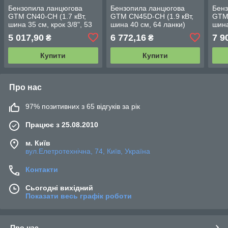
Бензопила ланцюгова
Бензопила ланцюгова
Бенз
GTM CN40-CH (1.7 кВт,
GTM CN45D-CH (1.9 кВт,
GTM 
шина 35 см, крок 3/8", 53
шина 40 см, 64 ланки)
шина
ланки)
5 017,90
6 772,16
7 9
₴
₴
Купити
Купити
Про нас
97% позитивних з 65 відгуків за рік
Працює з 25.08.2010
м. Київ
вул.Елетротехнічна, 74, Київ, Україна
Контакти
Сьогодні вихідний
Показати весь графік роботи
Про нас