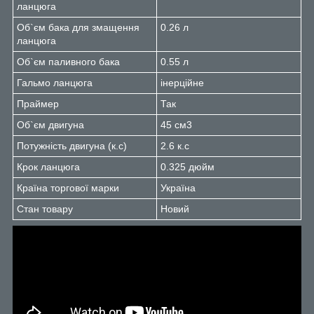
ланцюга
Об`єм бака для змащення
0.26 л
ланцюга
Об`єм паливного бака
0.55 л
Гальмо ланцюга
інерційне
Праймер
Так
Об`єм двигуна
45 см3
Потужність двигуна (к.с)
2.6 к.с
Крок ланцюга
0.325 дюйм
Країна торгової марки
Україна
Стан товару
Новий