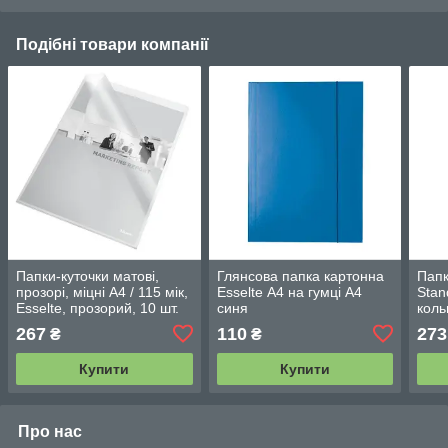
Подібні товари компанії
Папки-куточки матові,
Глянсова папка картонна
Папк
прозорі, міцні A4 / 115 мік,
Esselte А4 на гумці А4
Stan
Esselte, прозорий, 10 шт.
синя
коль
54820
144
267
110
273
₴
₴
Купити
Купити
Про нас