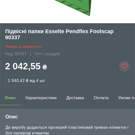
Підвісні папки Esselte Pendflex Foolscap
90337
Немає в наявності
Код: 90337
Опт і роздріб
2 042,55
₴
1 940,42 ₴
від 4 шт.
Опис
Характеристики
Доставка
Оплата
Умови п
Опис
До виробу додається прозорий пластиковий тримач етикеток і
білі паперові етикетки.