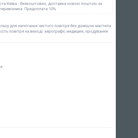
іста Київа - безкоштовно, доставка новою поштою за
перевізника. Предоплата 10%
ласу для нагнітання чистого повітря без домішок мастила
ість повітря на виході: аерографії, медицині, продування
тя