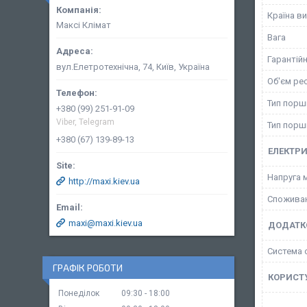
Країна в
Максі Клімат
Вага
Гарантійн
вул.Елетротехнічна, 74, Київ, Україна
Об'єм ре
Тип порш
+380 (99) 251-91-09
Viber, Telegram
Тип порш
+380 (67) 139-89-13
ЕЛЕКТР
Напруга 
http://maxi.kiev.ua
Споживан
maxi@maxi.kiev.ua
ДОДАТК
Система 
ГРАФІК РОБОТИ
КОРИСТ
Понеділок
09:30
18:00