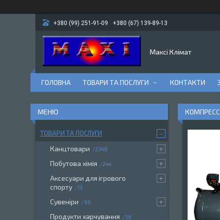
+380 (99) 251-91-09
+380 (67) 139-89-13
Максі Клімат
ГОЛОВНА
ТОВАРИ ТА ПОСЛУГИ
КОНТАКТИ
КОМПРЕСС
ТОВАРИ ТА ПОСЛУГИ
Канцтовари
2348
Побутова хімія
244
Аксесуари для ігрового
спорту
13
Сувеніри
90
Продукти харчування
56