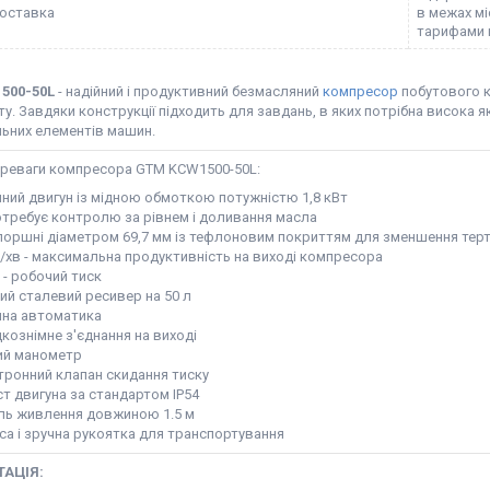
оставка
в межах м
тарифами 
500-50L
- надійний і продуктивний безмасляний
компресор
побутового к
ту. Завдяки конструкції підходить для завдань, в яких потрібна висока як
льних елементів машин.
ереваги компресора GTM KCW1500-50L:
йний двигун із мідною обмоткою потужністю 1,8 кВт
отребує контролю за рівнем і доливання масла
поршні діаметром 69,7 мм із тефлоновим покриттям для зменшення тер
л/хв - максимальна продуктивність на виході компресора
 - робочий тиск
ний сталевий ресивер на 50 л
йна автоматика
кознімне з'єднання на виході
ий манометр
тронний клапан скидання тиску
ст двигуна за стандартом IP54
ль живлення довжиною 1.5 м
са і зручна рукоятка для транспортування
АЦІЯ: