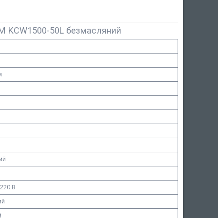
TM KCW1500-50L безмасляний
м
ий
 220 В
ий
й