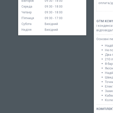
Вівторок
09:30
18:00
оплата/д
Середа
09:30
18:00
Четвер
09:30
18:00
Пʼятниця
09:30
17:00
GTM KCW1
Субота
Вихідний
і конденса
Неділя
Вихідний
відповіда
Основні п
Наді
Не п
Два 
210 
8 бар
Якіс
Наді
Швид
Точн
Елек
Захи
Кабе
Коле
КОМПЛЕКТ