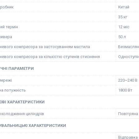
иробник
Китай
35 кг
ий термін
12 міс
сивера
50 л
невого компресора за застосуванням мастила
Безмаслян
невого компресора за кількістю ступенів стиснення
Одноступі
ИЧНІ ПАРАМЕТРИ
мережі
220~240 В
а потужність
1800 Вт
ОВІ ХАРАКТЕРИСТИКИ
охолодження циліндрів
Повітряна
УВАЛЬНИЦЬКІ ХАРАКТЕРИСТИКИ
Відправка 