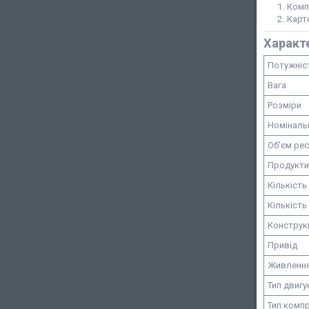
Комп
Карт
Характ
Потужніс
Вага
Розміри
Номіналь
Об'єм ре
Продукти
Кількість
Кількість
Конструк
Привід
Живленн
Тип двигу
Тип комп