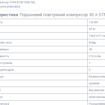
ресор GTM KCW1500-50L
онна
упаковка
еристики
Поршневий повітряний компресор 50 л G
ть
1.8 кВт
35 кг
74х31х71 с
ний тиск
8 бар
сивера
50
вність
210 л/хв
 ступенів
1
 циліндрів
2
ція
Безмаслян
прямий
я
Від мережі
на
електричн
ресора
Поршневи