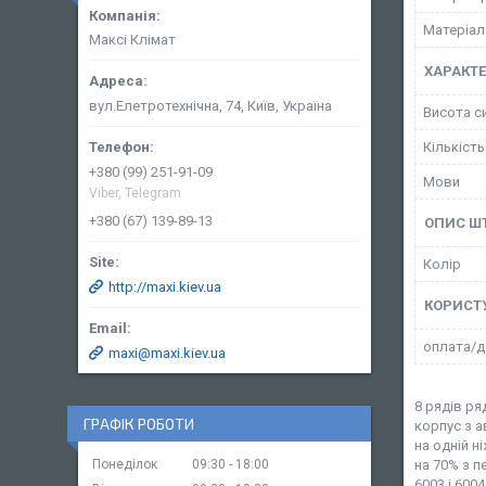
Матеріал
Максі Клімат
ХАРАКТ
вул.Елетротехнічна, 74, Київ, Україна
Висота с
Кількість
+380 (99) 251-91-09
Мови
Viber, Telegram
+380 (67) 139-89-13
ОПИС Ш
Колір
http://maxi.kiev.ua
КОРИСТ
оплата/д
maxi@maxi.kiev.ua
8 рядів ря
ГРАФІК РОБОТИ
корпус з 
на одній 
на 70% з п
Понеділок
09:30
18:00
6003 і 600