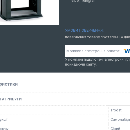
Viber, Telegram
повернення товару протягом 14 дн
У компанії підключені електронні пл
покидаючи сайту.
ристики
І АТРИБУТИ
к
Trodat
кції
Самонабір
рпусу
Сірий