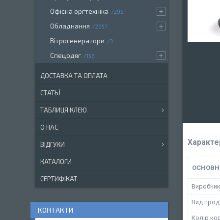
Офісна оргтехніка
296
Обладнання
2657
Вітрогенератори
3
Спецодяг
156
ДОСТАВКА ТА ОПЛАТА
СТАТЬЇ
ТАБЛИЦЯ КЛЕЮ
О НАС
Характе
ВІДГУКИ
КАТАЛОГИ
ОСНОВН
СЕРТИФІКАТ
Виробни
Вид проду
КОНТАКТИ
Колір ко