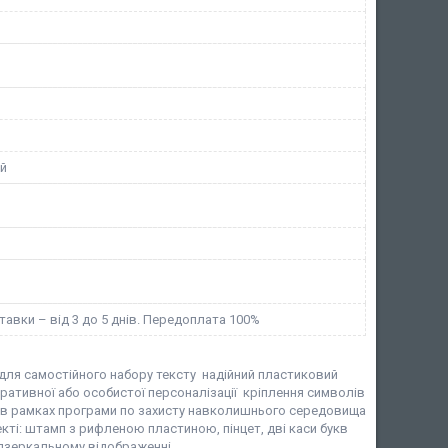
ий
тавки – від 3 до 5 днів. Передоплата 100%
я для самостійного набору тексту надійний пластиковий
ативної або особистої персоналізації кріплення символів
ні в рамках програми по захисту навколишнього середовища
кті: штамп з рифленою пластиною, пінцет, дві каси букв
 дзеркальному відображенні