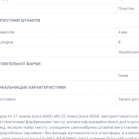
Пластик
ЕРИСТИКИ ШТАМПІВ
имволів
4 мм
 рядків
8
Українськ
ТЕМПЕЛЬНОЇ ФАРБИ
Синій
УВАЛЬНИЦЬКІ ХАРАКТЕРИСТИКИ
оставка
Термін дос
дків по 27 знаків (каса 6003) або 22 знака (каса 6004) використовуєтьс
автоматичним фарбуванням тексту велике інформаційне вікно для корпор
ніжці, експрес-набір тексту оснащення самонабірних штампів виготовле
ереробленої сировини і без викидів вуглекислоти в атмосферу в компле
4, синя змінна подушка 6/4927 ВАЖЛИВО: текст повинен бути набраний в