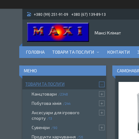
+380 (99) 251-91-09
+380 (67) 139-89-13
Максі Клімат
ГОЛОВНА
ТОВАРИ ТА ПОСЛУГИ
КОНТАКТИ
САМОНАБІР
ТОВАРИ ТА ПОСЛУГИ
Канцтовари
2348
Побутова хімія
244
Аксесуари для ігрового
спорту
13
Сувеніри
90
Продукти харчування
56