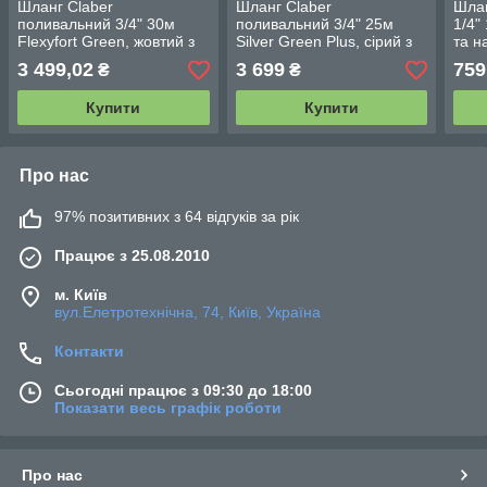
Шланг Claber
Шланг Claber
Шлан
поливальний 3/4" 30м
поливальний 3/4" 25м
1/4"
Flexyfort Green, жовтий з
Silver Green Plus, сірий з
та н
зел. полосою
салатовою полосою
3 499,02
3 699
759
₴
₴
Купити
Купити
Про нас
97% позитивних з 64 відгуків за рік
Працює з 25.08.2010
м. Київ
вул.Елетротехнічна, 74, Київ, Україна
Контакти
Сьогодні працює з 09:30 до 18:00
Показати весь графік роботи
Про нас