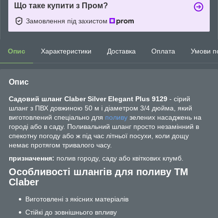
Що таке купити з Пром?
Замовлення під захистом
Опис
Характеристики
Доставка
Оплата
Умови п
Опис
Садовий шланг Claber Silver Elegant Plus 9129
- сірий
шланг з ПВХ довжиною 50 м і діаметром 3/4 дюйма, який
виготовлений спеціально для
поливу
зелених насаджень на
городі або в саду. Поливальний шланг просто незамінний в
спекотну погоду або ж під час літньої посухи, коли дощу
немає протягом тривалого часу.
призначення:
полив городу, саду або квіткових клумб.
Особливості шлангів для поливу ТМ
Claber
Виготовлені з якісних матеріалів
Стійкі до зовнішнього впливу