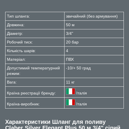
Тип шланга:
звичайний (без армування)
Довжина:
50 м
Діаметр:
3/4"
Робочий тиск:
20 бар
Кількість шарів:
4
Матеріал:
ПВХ
Допустимий температурний
-10/+ 50 град
режим:
Вага:
11 кг
Країна реєстрації бренду:
Італія
Країна-виробник:
Італія
Характеристики
Шланг для поливу
Claber Silver Elegant Plus 50 м 3/4" сірий