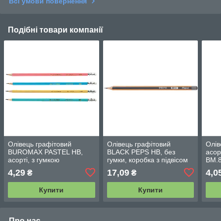
Всі умови повернення
Подібні товари компанії
Олівець графітовий
Олівець графітовий
Олів
BUROMAX PASTEL HB,
BLACK PEPS HB, без
асор
асорті, з гумкою
гумки, коробка з підвісом
BM.
4,29
17,09
4,0
₴
₴
Купити
Купити
Про нас