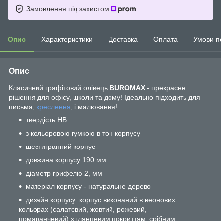
Замовлення під захистом
Опис
Характеристики
Доставка
Оплата
Умови п
Опис
Класичний графітовий олівець
BUROMAX
- прекрасне
рішення для офісу, школи та дому! Ідеально підходить для
письма,
креслення
, і малювання!
твердість HB
з кольоровою гумкою в тон корпусу
шестигранний корпус
довжина корпусу 190 мм
діаметр грифелю 2, мм
матеріал корпусу - натуральне дерево
дизайн корпусу: корпус виконаний в неонових
кольорах (салатовий, жовтий, рожевий,
помаранчевий) з глянцевим покриттям, срібним