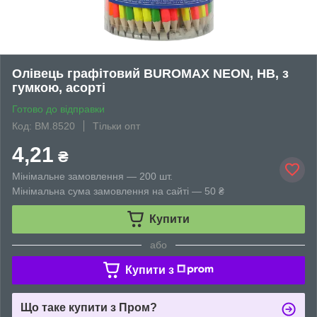
Олівець графітовий BUROMAX NEON, НВ, з
гумкою, асорті
Готово до відправки
Код: BM.8520
Тільки опт
4,21
₴
Мінімальне замовлення — 200 шт.
Мінімальна сума замовлення на сайті — 50 ₴
Купити
або
Купити з
Що таке купити з Пром?