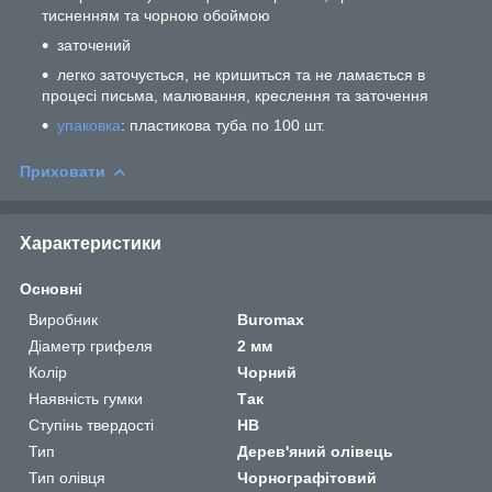
тисненням та чорною обоймою
заточений
легко заточується, не кришиться та не ламається в
процесі письма, малювання, креслення та заточення
упаковка
: пластикова туба по 100 шт.
Приховати
Характеристики
Основні
Виробник
Buromax
Діаметр грифеля
2 мм
Колір
Чорний
Наявність гумки
Так
Ступінь твердості
НВ
Тип
Дерев'яний олівець
Тип олівця
Чорнографітовий