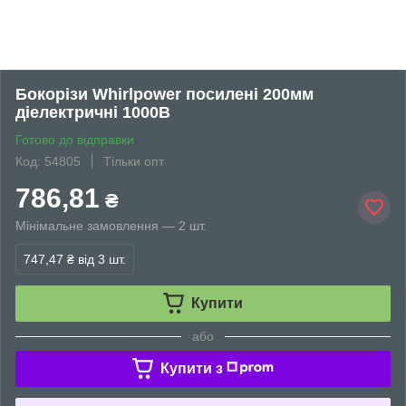
Бокорізи Whirlpower посилені 200мм
діелектричні 1000В
Готово до відправки
Код: 54805
Тільки опт
786,81
₴
Мінімальне замовлення — 2 шт.
747,47 ₴
від 3 шт.
Купити
або
Купити з