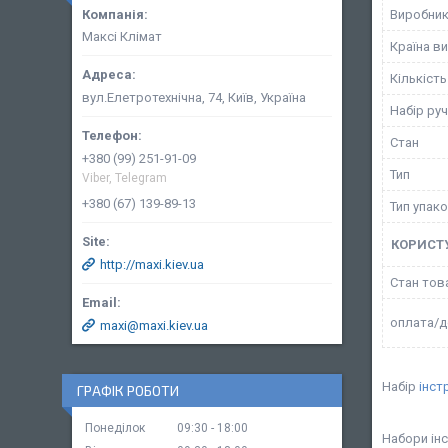
Виробни
Максі Клімат
Країна в
Кількість
вул.Елетротехнічна, 74, Київ, Україна
Набір ру
Стан
+380 (99) 251-91-09
Тип
Viber, Telegram
+380 (67) 139-89-13
Тип упак
КОРИСТ
http://maxi.kiev.ua
Стан тов
оплата/д
maxi@maxi.kiev.ua
Набір
інст
ГРАФІК РОБОТИ
Понеділок
09:30
18:00
Набори інс