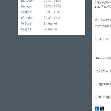
Вівторок
09:30
18:00
перехідник
такий кейс
Середа
09:30
18:00
Четвер
09:30
18:00
Пʼятниця
09:30
17:00
Матеріал 
Субота
Вихідний
Матеріал і
Неділя
Вихідний
Комплекта
Плоскогуб
Бокорізи 
Викрутки: SL
Індикатор