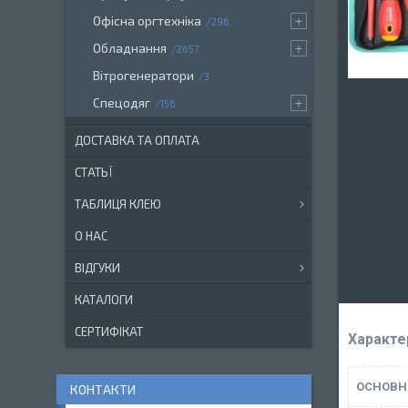
Офісна оргтехніка
296
Обладнання
2657
Вітрогенератори
3
Спецодяг
156
ДОСТАВКА ТА ОПЛАТА
СТАТЬЇ
ТАБЛИЦЯ КЛЕЮ
О НАС
ВІДГУКИ
КАТАЛОГИ
СЕРТИФІКАТ
Характе
ОСНОВН
КОНТАКТИ