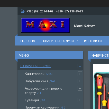
+380 (99) 251-91-09
+380 (67) 139-89-13
Максі Клімат
ГОЛОВНА
ТОВАРИ ТА ПОСЛУГИ
КОНТАКТИ
НАБІР ІНС
ТОВАРИ ТА ПОСЛУГИ
Канцтовари
2348
Побутова хімія
244
Аксесуари для ігрового
спорту
13
Сувеніри
90
Продукти харчування
56