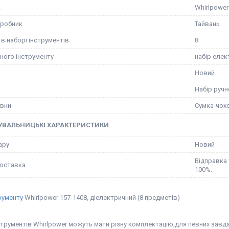
к
Whirlpower
иробник
Тайвань
 в наборі інструментів
8
чного інструменту
набір еле
Новий
Набір ручн
овки
Сумка-чох
УВАЛЬНИЦЬКІ ХАРАКТЕРИСТИКИ
ару
Новий
Відправка
оставка
100%.
рументу
Whirlpower 157-1408, діелектричний (8 предметів)
трументів Whirlpower можуть мати різну комплектацію,для певних завдань.