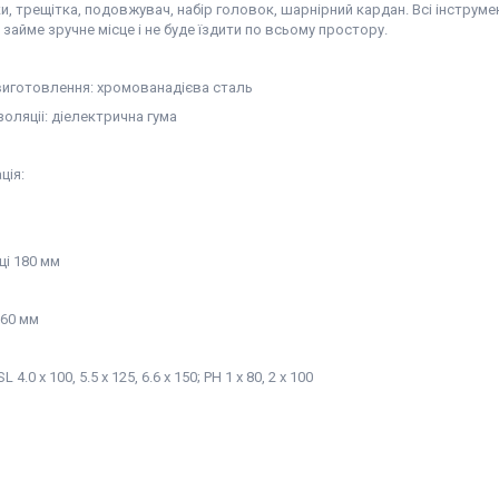
и, трещітка, подовжувач, набір головок, шарнірний кардан. Всі інструме
 займе зручне місце і не буде їздити по всьому простору.
виготовлення: хромованадієва сталь
золяціі: діелектрична гума
ція:
ці 180 мм
160 мм
 4.0 x 100, 5.5 x 125, 6.6 x 150; PH 1 x 80, 2 x 100