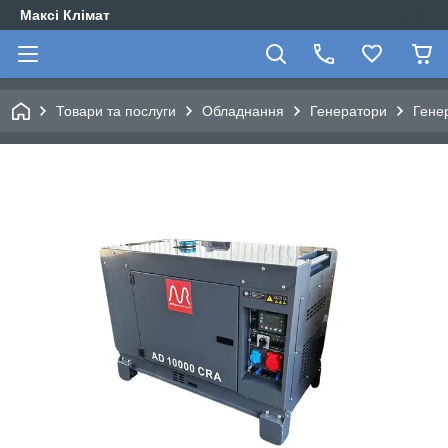
Максі Клімат
Товари та послуги
Обладнання
Генератори
Гене