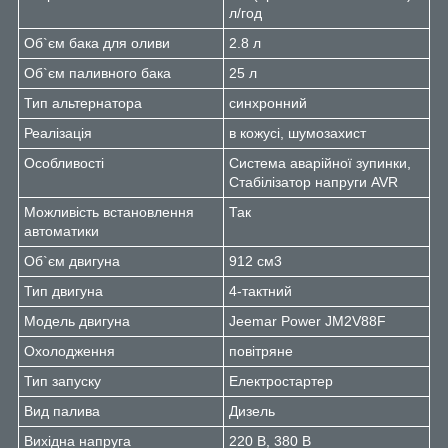
л/год
Об`єм бака для оливи
2.8 л
Об`єм паливного бака
25 л
Тип альтернатора
синхронний
Реалізація
в кожусі, шумозахист
Особливості
Система аварійної зупинки,
Стабілізатор напруги AVR
Можливість встановлення
Так
автоматики
Об`єм двигуна
912 см3
Тип двигуна
4-тактний
Модель двигуна
Jeemar Power JM2V88F
Охолодження
повітряне
Тип запуску
Електростартер
Вид палива
Дизель
Вихідна напруга
220 В, 380 В