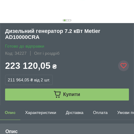
Дизельний генератор 7.2 кВт Metier
AD10000CRA
Готово до відправки
Код: 34227
Опт і роздріб
223 120,05
₴
211 964,05 ₴
від 2 шт.
Купити
Опис
Характеристики
Доставка
Оплата
Умови п
Опис