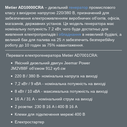
Metier
AD10000CRA
– дизельний
генератор
промислового
класу з вихідною напругою 220/380 В, призначений для
забезпечення електроживленням виробничих об'єктів, офісів,
магазинів, державних установ. Ця модель генератора має
номінальну потужність 7.2 кВт, чого буде достатньо для
живлення електроприладів і
обладнання
в невеликій будівлі, а
великий бак для палива на 25 л забезпечить безперебійну
роботу до 10 годин за 75% навантаження.
Переваги електрогенератора Metier AD7001CRA:
Якісний дизельний двигун Jeemar Power
JM2V88F об'ємом 912 куб.см
220 В / 380 В- номінальна напруга на виході
7,2 кВт / 9 кВА - номінальна потужність на виході
8 кВт / 10 кВА - максимальна потужність на виході
16 А / 31 А - номінальний струм на виході
2 розетки: 230 В 16 А і 400 В 16 А
Клеми для підключення мережі 400 В
Електростартер