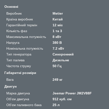
Основні
Виробник
Metier
Країна виробник
Китай
Гарантійний термін
12 міс
Кількість фаз
1 та 3
Максимальна потужність
8 кВт
Напруга
380 В
Номінальна потужність
7.2 кВт
Тип генератора
Синхронний
Тип палива
Дизельне
Частота струму
50 Гц
Габаритні розміри
Вага
249 кг
Двигун
Марка двигуна
Jeemar Power JM2V88F
Об'єм двигуна
912 куб. см
Об'єм паливного бака
25 л