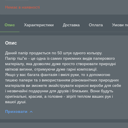
Немає в наявності
Опис
Характеристики
Доставка
Оплата
Умови п
Опис
Даний папір продається по 50 штук одного кольору.
Папір тіш"ю - це одна із самих приємних видів паперового
матеріалу, яка дозволяє дуже просто створювати природні
квіткові вигини, отримуючи дуже гарні композиції.
Якщо у вас багата фантазія і вмілі руки, то з допомогою
тишею папери та з використанням різноманітних природних
матеріалів ви зможете змайструвати корисні вироби для себе
і незвичайні подарунки для друзів і близьких. Вони будуть
оригінальні, красиві, а головне - зігріті теплом ваших рук і
вашої душі.
Приховати