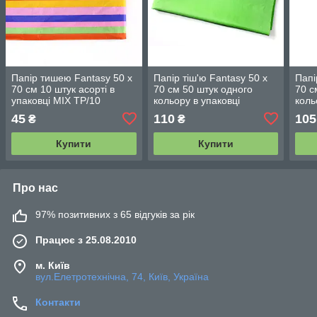
Папір тишею Fantasy 50 х
Папір тіш'ю Fantasy 50 х
Папі
70 см 10 штук асорті в
70 см 50 штук одного
70 с
упаковці МІХ ТР/10
кольору в упаковці
коль
салатовий
Пом
45
110
105
₴
₴
Купити
Купити
Про нас
97% позитивних з 65 відгуків за рік
Працює з 25.08.2010
м. Київ
вул.Елетротехнічна, 74, Київ, Україна
Контакти