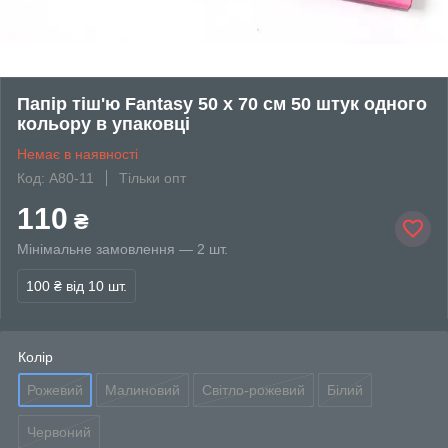
Папір тіш'ю Fantasy 50 х 70 см 50 штук одного
кольору в упаковці
Немає в наявності
Код: А80-11
Тільки опт
110
₴
Мінімальне замовлення — 2 шт.
100 ₴
від 10 шт.
Колір
Рожевий
Малиновий
Світло-рожевий
Білий
Червоний