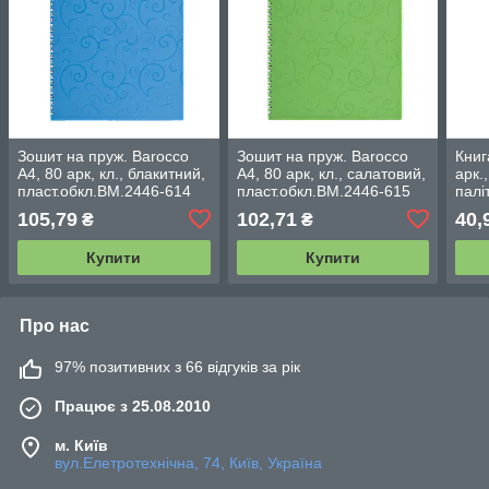
Зошит на пруж. Barocco
Зошит на пруж. Barocco
Книг
А4, 80 арк, кл., блакитний,
А4, 80 арк, кл., салатовий,
арк.
пласт.обкл.BM.2446-614
пласт.обкл.BM.2446-615
палі
105,79
102,71
40,
₴
₴
Купити
Купити
Про нас
97% позитивних з 66 відгуків за рік
Працює з 25.08.2010
м. Київ
вул.Елетротехнічна, 74, Київ, Україна