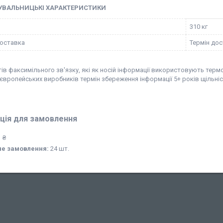
УВАЛЬНИЦЬКІ ХАРАКТЕРИСТИКИ
310 кг
оставка
Термін дос
ів факсимільного зв'язку, які як носій інформації використовують терм
європейських виробників термін збереження інформації 5+ років щільність
ція для замовлення
 ₴
не замовлення:
24 шт.