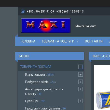
+380 (99) 251-91-09
+380 (67) 139-89-13
Максі Клімат
ГОЛОВНА
ТОВАРИ ТА ПОСЛУГИ
КОНТАКТИ
ФАКС-ПАПІ
ТОВАРИ ТА ПОСЛУГИ
Канцтовари
2348
Побутова хімія
244
Аксесуари для ігрового
спорту
13
Сувеніри
90
Продукти харчування
56