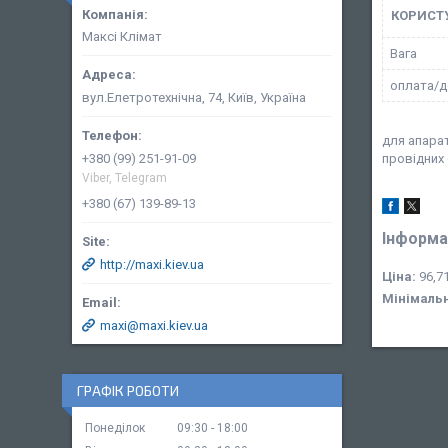
КОРИСТ
Максі Клімат
Вага
оплата/д
вул.Елетротехнічна, 74, Київ, Україна
для апарат
+380 (99) 251-91-09
провідних 
Viber, Telegram
+380 (67) 139-89-13
Інформа
http://maxi.kiev.ua
Ціна:
96,71
Мінімаль
maxi@maxi.kiev.ua
ГРАФІК РОБОТИ
Понеділок
09:30
18:00