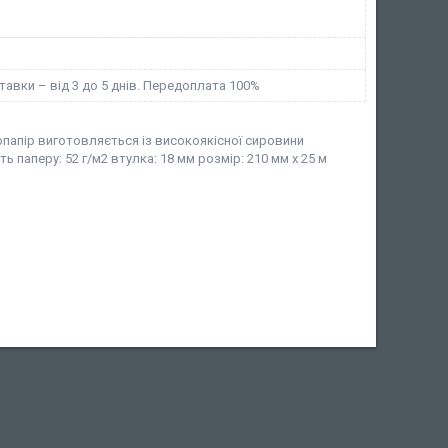
тавки – від 3 до 5 днів. Передоплата 100%
опапір виготовляється із високоякісної сировини
 паперу: 52 г/м2 втулка: 18 мм розмір: 210 мм х 25 м