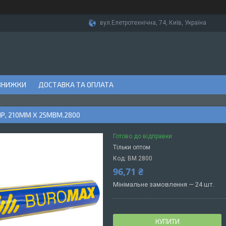
вул.Елетротехнічна, 74, Київ, Україна
ЗНИЖКИ
ДОСТАВКА ТА ОПЛАТА
Р, 210ММ Х 25МВМ.2800
Готово до відправки
Тільки оптом
Код:
BM.2800
96,71 ₴
Мінімальне замовлення — 24 шт.
КУПИТИ