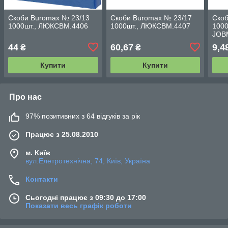
Скоби Buromax № 23/13
Скоби Buromax № 23/17
Скоб
1000шт., ЛЮКСВМ.4406
1000шт., ЛЮКСВМ.4407
1000
JOB
44
60,67
9,4
₴
₴
Купити
Купити
Про нас
97% позитивних з 64 відгуків за рік
Працює з 25.08.2010
м. Київ
вул.Елетротехнічна, 74, Київ, Україна
Контакти
Сьогодні працює з 09:30 до 17:00
Показати весь графік роботи