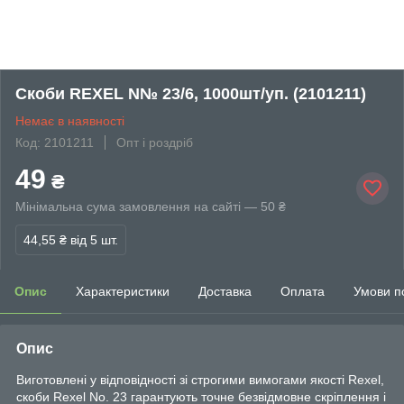
Скоби REXEL N№ 23/6, 1000шт/уп. (2101211)
Немає в наявності
Код: 2101211
Опт і роздріб
49
₴
Мінімальна сума замовлення на сайті — 50 ₴
44,55 ₴
від 5 шт.
Опис
Характеристики
Доставка
Оплата
Умови п
Опис
Виготовлені у відповідності зі строгими вимогами якості Rexel,
скоби Rexel No. 23 гарантують точне безвідмовне скріплення і