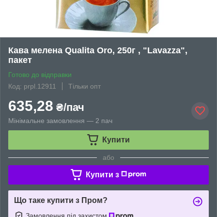
Кава мелена Qualita Oro, 250г , "Lavazza",
пакет
Готово до відправки
Код: prpl.12911
Тільки опт
635,28
₴/пач
Мінімальне замовлення — 2 пач
Купити
або
Купити з
Що таке купити з Пром?
Замовлення під захистом