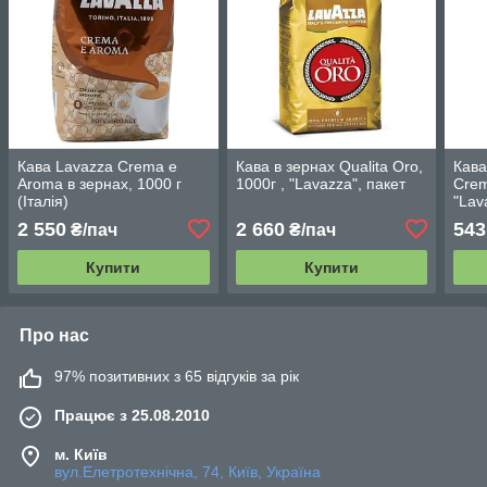
Кава Lavazza Crema e
Кава в зернах Qualita Oro,
Кав
Aroma в зернах, 1000 г
1000г , "Lavazza", пакет
Crem
(Італія)
"Lav
2 550
2 660
543
₴/пач
₴/пач
Купити
Купити
Про нас
97% позитивних з 65 відгуків за рік
Працює з 25.08.2010
м. Київ
вул.Елетротехнічна, 74, Київ, Україна