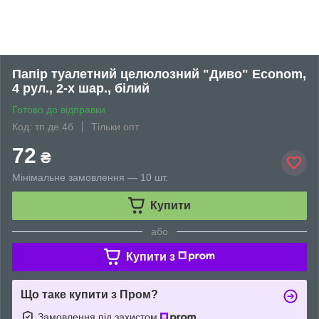
Папір туалетний целюлозний "Диво" Econom,
4 рул., 2-х шар., білий
Готово до відправки
Код: тп.де.4б
Тільки опт
72
₴
Мінімальне замовлення — 10 шт.
Купити
або
Купити з
Що таке купити з Пром?
Замовлення під захистом