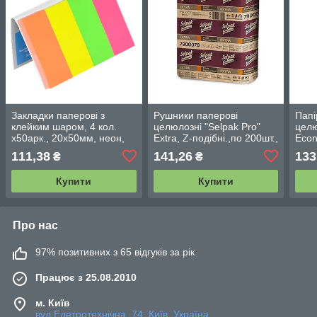
Закладки паперові з
Рушники паперові
Папі
клейким шаром, 4 кол.
целюлозні "Selpak Pro"
целю
х50арк., 20х50мм, неон,
Extra, Z-подібні.,по 200шт.,
Econ
асорті7576001PL
2-х шарові білий
111,38
141,26
133
₴
₴
Купити
Купити
Про нас
97% позитивних з 65 відгуків за рік
Працює з 25.08.2010
м. Київ
вул.Елетротехнічна, 74, Київ, Україна