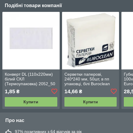
Подібні товари компанії
Конверт DL (110х220мм)
Серветки паперові,
Губк
білий СКЛ
240*240 мм, 50шт, в пп
100х
(Термоупаковка) 2052_50
упаковці, білі Buroclean
Euro
1,85
14,66
28,
₴
₴
Купити
Купити
Про нас
97% позитивних з 64 відгуків за рік