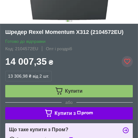
Шредер Rexel Momentum X312 (2104572EU)
Готово до відправки
Код: 2104572EU
Опт і роздріб
14 007,35
₴
13 306,98 ₴
від 2 шт.
Купити
або
Купити з
Що таке купити з Пром?