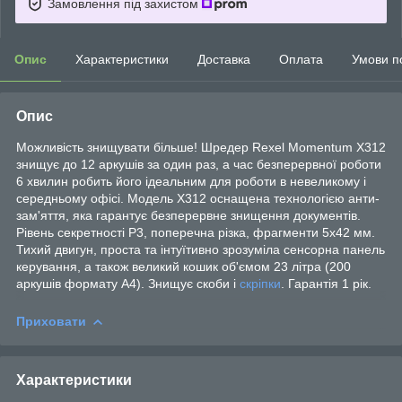
Замовлення під захистом
Опис
Характеристики
Доставка
Оплата
Умови п
Опис
Можливість знищувати більше! Шредер Rexel Momentum X312
знищує до 12 аркушів за один раз, а час безперервної роботи
6 хвилин робить його ідеальним для роботи в невеликому і
середньому офісі. Модель X312 оснащена технологією анти-
зам'яття, яка гарантує безперервне знищення документів.
Рівень секретності P3, поперечна різка, фрагменти 5х42 мм.
Тихий двигун, проста та інтуїтивно зрозуміла сенсорна панель
керування, а також великий кошик об'ємом 23 літра (200
аркушів формату A4). Знищує скоби і
скріпки
. Гарантія 1 рік.
Приховати
Характеристики