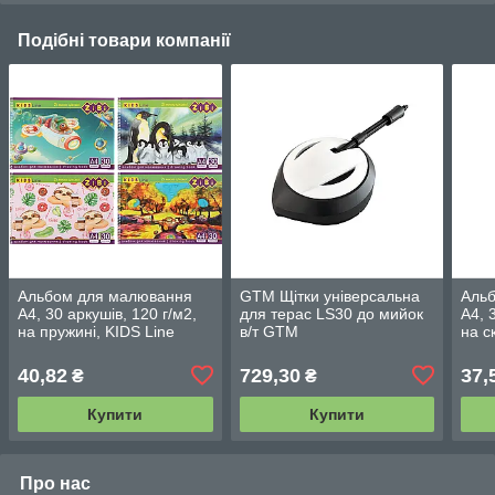
Подібні товари компанії
Альбом для малювання
GTM Щітки універсальна
Аль
А4, 30 аркушів, 120 г/м2,
для терас LS30 до мийок
А4, 
на пружині, KIDS Line
в/т GTM
на с
(ZB.1441)
LT407/LT505/LT707
(ZB.
40,82
729,30
37,
₴
₴
Купити
Купити
Про нас