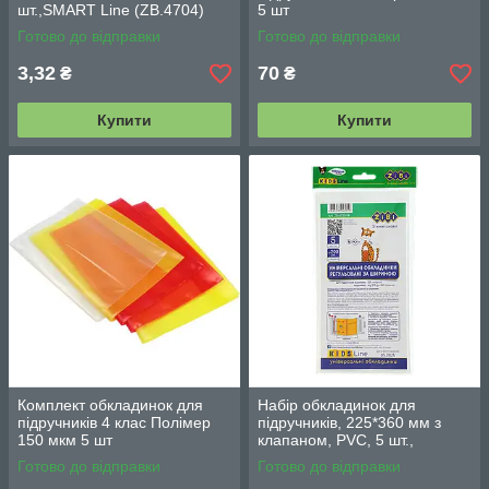
шт.,SMART Line (ZB.4704)
5 шт
Готово до відправки
Готово до відправки
3,32
70
₴
₴
Купити
Купити
Комплект обкладинок для
Набір обкладинок для
підручників 4 клас Полімер
підручників, 225*360 мм з
150 мкм 5 шт
клапаном, PVC, 5 шт.,
(ZB.4720-99)
Готово до відправки
Готово до відправки