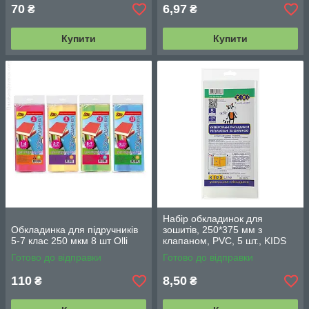
70
6,97
₴
₴
Купити
Купити
Набір обкладинок для
Обкладинка для підручників
зошитів, 250*375 мм з
5-7 клас 250 мкм 8 шт Olli
клапаном, PVC, 5 шт., KIDS
Line (ZB.4722-99)
Готово до відправки
Готово до відправки
110
8,50
₴
₴