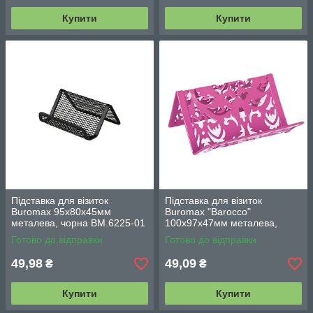
Купити
Купити
Підставка для візиток
Підставка для візиток
Buromax 95х80х45мм
Buromax "Barocco"
металева, чорна BM.6225-01
100х97х47мм металева,
рожева BM.6226-10
Готово до відправки
Готово до відправки
49,98
49,09
₴
₴
Купити
Купити