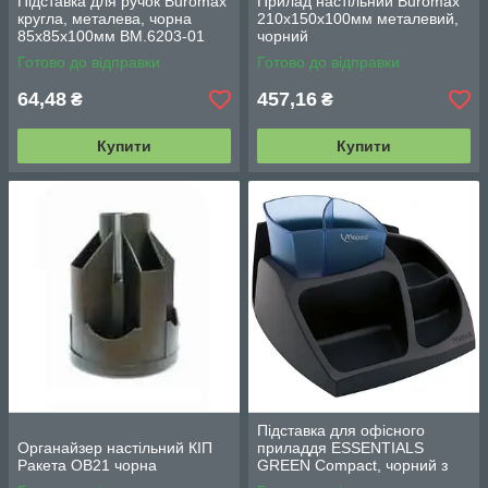
Підставка для ручок Buromax
Прилад настільний Buromax
кругла, металева, чорна
210х150х100мм металевий,
85х85х100мм BM.6203-01
чорний
Готово до відправки
Готово до відправки
64,48
457,16
₴
₴
Купити
Купити
Підставка для офісного
Органайзер настільний КІП
приладдя ESSENTIALS
Ракета OB21 чорна
GREEN Compact, чорний з
синім, MP.575400