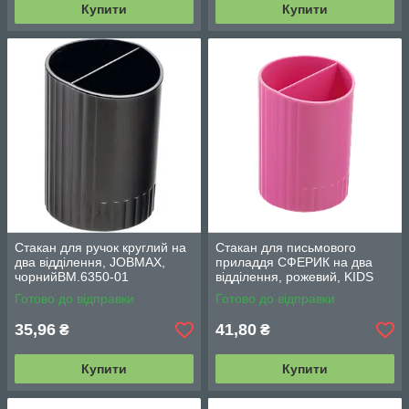
Купити
Купити
Стакан для ручок круглий на
Стакан для письмового
два відділення, JOBMAX,
приладдя СФЕРИК на два
чорнийВМ.6350-01
відділення, рожевий, KIDS
Line (ZB.3000-10)
Готово до відправки
Готово до відправки
35,96
41,80
₴
₴
Купити
Купити