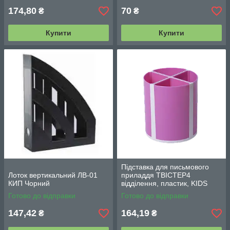
174,80
70
₴
₴
Купити
Купити
Підставка для письмового
Лоток вертикальний ЛВ-01
приладдя ТВІСТЕР4
КИП Чорний
відділення, пластик, KIDS
Line (ZB.3003-10)
Готово до відправки
Готово до відправки
147,42
164,19
₴
₴