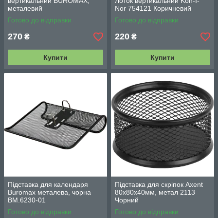
вертикальний BUROMAX,
Лоток вертикальний Koh-I-
металевий
Nor 754121 Коричневий
Готово до відправки
Готово до відправки
270
220
₴
₴
Купити
Купити
Підставка для календаря
Підставка для скріпок Axent
Buromax металева, чорна
80х80х40мм, метал 2113
BM.6230-01
Чорний
Готово до відправки
Готово до відправки