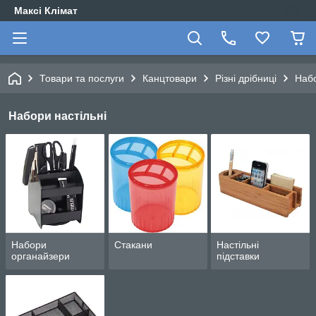
Максі Клімат
Товари та послуги
Канцтовари
Різні дрібниці
Набо
Набори настільні
Набори
Стакани
Настільні
органайзери
підставки