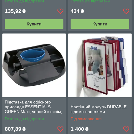
Готово до відправки
Готово до відправки
135,92
434
₴
₴
Купити
Купити
Підставка для офісного
приладдя ESSENTIALS
Настінний модуль DURABLE
GREEN Maxi, чорний з синім,
з демо-панелями
MP.575100
Готово до відправки
Під замовлення
807,89
1 400
₴
₴